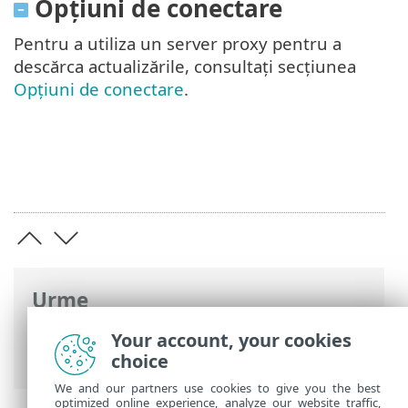
Opțiuni de conectare
Pentru a utiliza un server proxy pentru a
descărca actualizările, consultați secțiunea
Opțiuni de conectare
.
Urme
Ajutor online ESET
>
ESET Smart Security
Your account, your cookies
Premium
>
Setări avansate
> Actualizări
choice
We and our partners use cookies to give you the best
optimized online experience, analyze our website traffic,