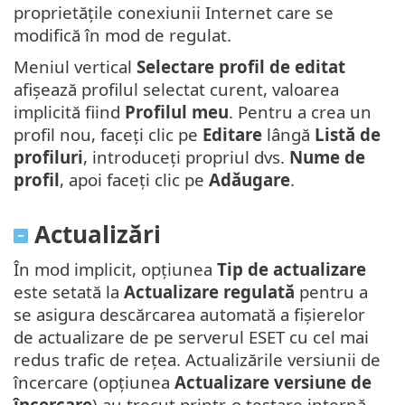
proprietățile conexiunii Internet care se
modifică în mod de regulat.
Meniul vertical
Selectare profil de editat
afișează profilul selectat curent, valoarea
implicită fiind
Profilul meu
. Pentru a crea un
profil nou, faceți clic pe
Editare
lângă
Listă de
profiluri
, introduceți propriul dvs.
Nume de
profil
, apoi faceți clic pe
Adăugare
.
Actualizări
În mod implicit, opțiunea
Tip de actualizare
este setată la
Actualizare regulată
pentru a
se asigura descărcarea automată a fișierelor
de actualizare de pe serverul ESET cu cel mai
redus trafic de rețea. Actualizările versiunii de
încercare (opțiunea
Actualizare versiune de
încercare
) au trecut printr-o testare internă