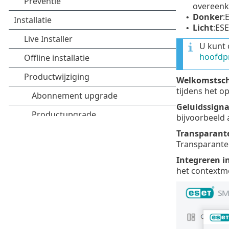
overeenk
Donker
:
•
Licht
:ES
•
U kunt 
hoofdp
Welkomstsch
tijdens het o
Geluidssigna
bijvoorbeeld 
Transparant
Transparante 
Integreren i
het contextm