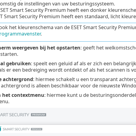
omstig de instellingen van uw besturingssysteem.
ESET Smart Security Premium heeft een donker kleurensch
ET Smart Security Premium heeft een standaard, licht kleu
ook het kleurenschema van de ESET Smart Security Premiu
rogrammavenster
.
erm weergeven bij het opstarten
: geeft het welkomstsc
pstarten.
al gebruiken
: speelt een geluid af als er zich een belangr
als er een bedreiging wordt ontdekt of als het scannen is vo
e achtergrond
: hiermee schakelt u een transparant achter
achtergrond is alleen beschikbaar voor de nieuwste Window
n het contextmenu
: hiermee kunt u de besturingsonderdel
enu.