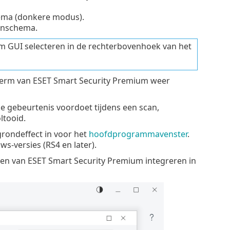
ema (donkere modus).
renschema.
m GUI selecteren in de rechterbovenhoek van het
herm van ESET Smart Security Premium weer
ijke gebeurtenis voordoet tijdens een scan,
ltooid.
grondeffect in voor het
hoofdprogrammavenster
.
s-versies (RS4 en later).
en van ESET Smart Security Premium integreren in