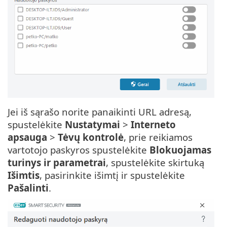
Jei iš sąrašo norite panaikinti URL adresą,
spustelėkite
Nustatymai
>
Interneto
apsauga
>
Tėvų kontrolė
, prie reikiamos
vartotojo paskyros spustelėkite
Blokuojamas
turinys ir parametrai
, spustelėkite skirtuką
Išimtis
, pasirinkite išimtį ir spustelėkite
Pašalinti
.