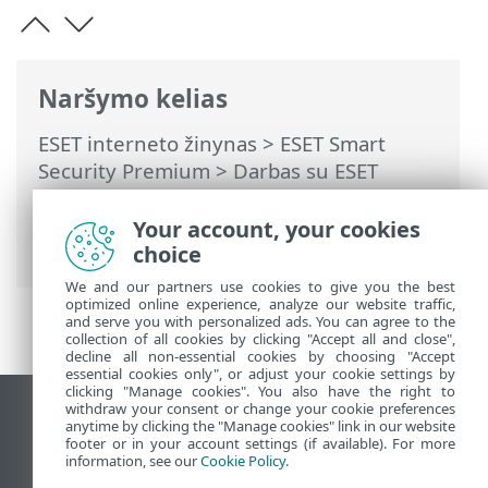
Naršymo kelias
ESET interneto žinynas
>
ESET Smart
Security Premium
>
Darbas su ESET
Smart Security Premium
>
Nustatymai
>
Interneto apsauga
>
Tėvų kontrolė
>
Your account, your cookies
Svetainių išimtys
choice
We and our partners use cookies to give you the best
optimized online experience, analyze our website traffic,
and serve you with personalized ads. You can agree to the
collection of all cookies by clicking "Accept all and close",
decline all non-essential cookies by choosing "Accept
essential cookies only", or adjust your cookie settings by
clicking "Manage cookies". You also have the right to
withdraw your consent or change your cookie preferences
Rodyti darbalaukio tinklavietę
anytime by clicking the "Manage cookies" link in our website
footer or in your account settings (if available). For more
End of Life
information, see our
Cookie Policy
.
ESET žinių bazė