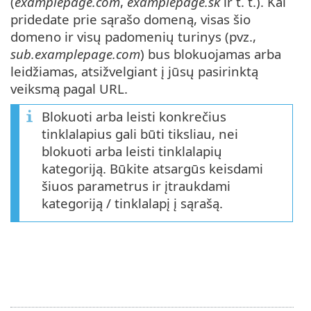
(
examplepage.com
,
examplepage.sk
ir t. t.). Kai
pridedate prie sąrašo domeną, visas šio
domeno ir visų padomenių turinys (pvz.,
sub.examplepage.com
) bus blokuojamas arba
leidžiamas, atsižvelgiant į jūsų pasirinktą
veiksmą pagal URL.
Blokuoti arba leisti konkrečius
tinklalapius gali būti tiksliau, nei
blokuoti arba leisti tinklalapių
kategoriją. Būkite atsargūs keisdami
šiuos parametrus ir įtraukdami
kategoriją / tinklalapį į sąrašą.