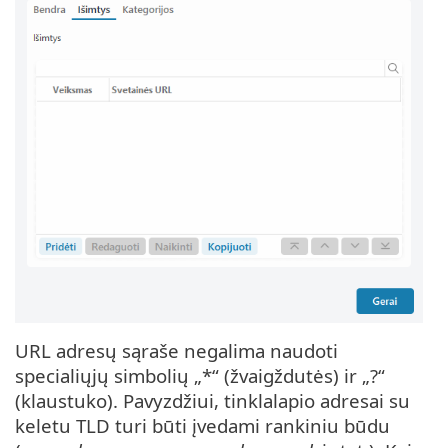
URL adresų sąraše negalima naudoti
specialiųjų simbolių „*“ (žvaigždutės) ir „?“
(klaustuko). Pavyzdžiui, tinklalapio adresai su
keletu TLD turi būti įvedami rankiniu būdu