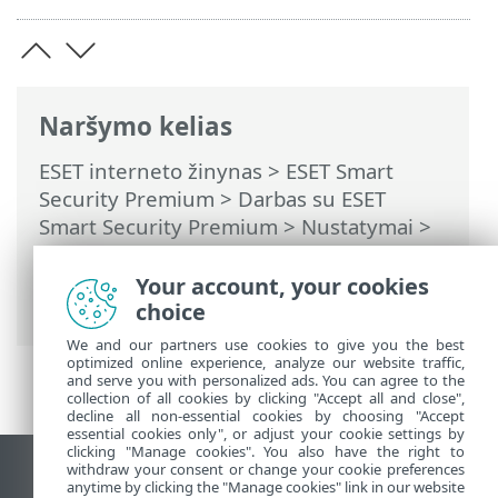
Naršymo kelias
ESET interneto žinynas
>
ESET Smart
Security Premium
>
Darbas su ESET
Smart Security Premium
>
Nustatymai
>
Interneto apsauga
>
Tėvų kontrolė
>
Dialogo langai – tėvų kontrolė > Kopijuoti
Your account, your cookies
išimtį iš naudotojo
choice
We and our partners use cookies to give you the best
optimized online experience, analyze our website traffic,
and serve you with personalized ads. You can agree to the
collection of all cookies by clicking "Accept all and close",
decline all non-essential cookies by choosing "Accept
essential cookies only", or adjust your cookie settings by
clicking "Manage cookies". You also have the right to
withdraw your consent or change your cookie preferences
Rodyti darbalaukio tinklavietę
anytime by clicking the "Manage cookies" link in our website