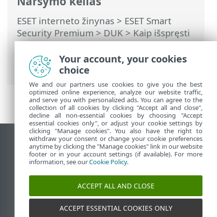
Naršymo kelias
ESET interneto žinynas
>
ESET Smart
Security Premium
>
DUK
>
Kaip išspręsti
produkto išaktyvinimo problemą
naudojant ESET HOME
> Produktas
Your account, your cookies
nesuaktyvintas
choice
We and our partners use cookies to give you the best
optimized online experience, analyze our website traffic,
and serve you with personalized ads. You can agree to the
collection of all cookies by clicking "Accept all and close",
decline all non-essential cookies by choosing "Accept
essential cookies only", or adjust your cookie settings by
clicking "Manage cookies". You also have the right to
withdraw your consent or change your cookie preferences
Rodyti darbalaukio tinklavietę
anytime by clicking the "Manage cookies" link in our website
footer or in your account settings (if available). For more
End of Life
information, see our
Cookie Policy
.
ESET žinių bazė
ESET forumas
ACCEPT ALL AND CLOSE
ESET Status Portal
Palaikymas regione
ACCEPT ESSENTIAL COOKIES ONLY