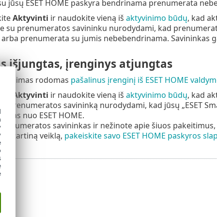
 su jūsų ESET HOME paskyra bendrinama prenumerata nebeb
kite
Aktyvinti
ir naudokite vieną iš
aktyvinimo būdų
, kad a
te su prenumeratos savininku nurodydami, kad prenumerato
arba prenumerata su jumis nebebendrinama. Savininkas ga
 išjungtas, įrenginys atjungtas
pranešimas rodomas
pašalinus įrenginį iš ESET HOME valdym
kite
Aktyvinti
ir naudokite vieną iš
aktyvinimo būdų
, kad a
s į prenumeratos savininką nurodydami, kad jūsų „ESET Sma
d
ungtas nuo ESET HOME.
h
 prenumeratos savininkas ir nežinote apie šiuos pakeitimus,
y
y
te įtartiną veiklą,
pakeiskite savo ESET HOME paskyros sla
e
o
s
e
e