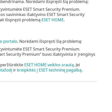
endrinama. Norėdami išspręsti šią problemą:
ktyvintumėte ESET Smart Security Premium.
s savininkas išaktyvino ESET Smart Security
li išspręsti problemą
ESET HOME
.
o portalo
. Norėdami išspręsti šią problemą:
ktyvintumėte ESET Smart Security Premium.
rt Security Premium“ buvo išaktyvinta ir įrenginys
 peržiūrėkite
ESET HOME veiklos srautą
. Jei
ptažodį
ir
kreipkitės į ESET techninę pagalbą
.