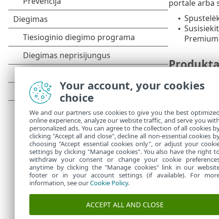
portale arba
Spustelė
•
Susisieki
•
Premium 
Produktas
Šis klaidos 
Your account, your cookies
choice
Spustelė
•
Kreipkitė
•
We and our partners use cookies to give you the best optimize
buvo atj
online experience, analyze our website traffic, and serve you wit
Jei esate
•
personalized ads. You can agree to the collection of all cookies b
clicking "Accept all and close", decline all non-essential cookies b
pastebėjo
choosing "Accept essential cookies only", or adjust your cooki
settings by clicking "Manage cookies". You also have the right t
withdraw your consent or change your cookie preference
anytime by clicking the "Manage cookies" link in our websit
footer or in your account settings (if available). For mor
information, see our
Cookie Policy
.
ACCEPT ALL AND CLOSE