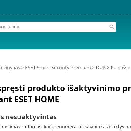
o žinynas
>
ESET Smart Security Premium
>
DUK
> Kaip išs
spręsti produkto išaktyvinimo 
ant ESET HOME
s nesuaktyvintas
pranešimas rodomas, kai prenumeratos savininkas išaktyvi