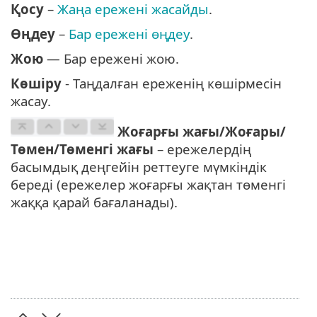
Қосу
–
Жаңа ережені жасайды
.
Өңдеу
–
Бар ережені өңдеу
.
Жою
— Бар ережені жою.
Көшіру
- Таңдалған ереженің көшірмесін
жасау.
Жоғарғы жағы/Жоғары/
Төмен/Төменгі жағы
– ережелердің
басымдық деңгейін реттеуге мүмкіндік
береді (ережелер жоғарғы жақтан төменгі
жаққа қарай бағаланады).