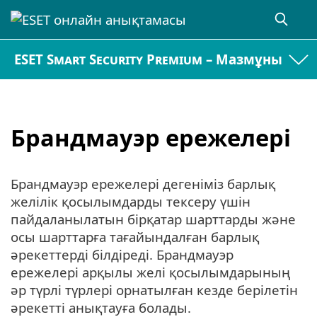
ESET Smart Security Premium – Мазмұны
Брандмауэр ережелері
Брандмауэр ережелері дегеніміз барлық
желілік қосылымдарды тексеру үшін
пайдаланылатын бірқатар шарттарды және
осы шарттарға тағайындалған барлық
әрекеттерді білдіреді. Брандмауэр
ережелері арқылы желі қосылымдарының
әр түрлі түрлері орнатылған кезде берілетін
әрекетті анықтауға болады.