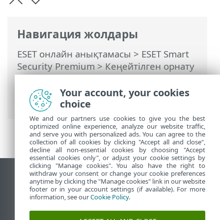
Навигация жолдары
ESET онлайн анықтамасы
>
ESET Smart
Security Premium
>
Кеңейтілген орнату
>
Қорғаныстар
>
Желіге қатынасу
қорғанысы
>
Брандмауэр
> Брандмауэр
Your account, your cookies
ережелері
choice
We and our partners use cookies to give you the best
optimized online experience, analyze our website traffic,
and serve you with personalized ads. You can agree to the
collection of all cookies by clicking "Accept all and close",
decline all non-essential cookies by choosing "Accept
essential cookies only", or adjust your cookie settings by
clicking "Manage cookies". You also have the right to
withdraw your consent or change your cookie preferences
Жұмыс үстеліндегі сайтты қарау
anytime by clicking the "Manage cookies" link in our website
footer or in your account settings (if available). For more
End of Life
information, see our
Cookie Policy
.
ESET білім қоры
ESET форумы