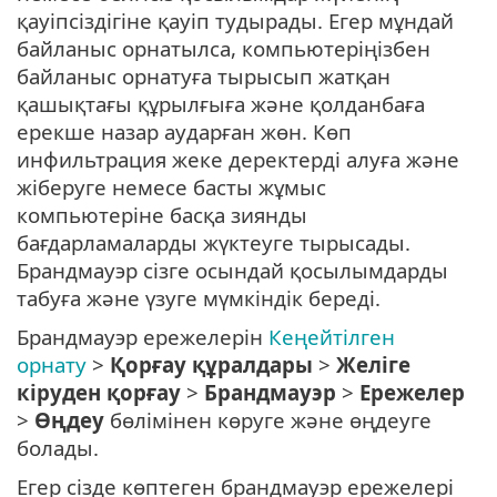
қауіпсіздігіне қауіп тудырады. Егер мұндай
байланыс орнатылса, компьютеріңізбен
байланыс орнатуға тырысып жатқан
қашықтағы құрылғыға және қолданбаға
ерекше назар аударған жөн. Көп
инфильтрация жеке деректерді алуға және
жіберуге немесе басты жұмыс
компьютеріне басқа зиянды
бағдарламаларды жүктеуге тырысады.
Брандмауэр сізге осындай қосылымдарды
табуға және үзуге мүмкіндік береді.
Брандмауэр ережелерін
Кеңейтілген
орнату
>
Қорғау құралдары
>
Желіге
кіруден қорғау
>
Брандмауэр
>
Ережелер
>
Өңдеу
бөлімінен көруге және өңдеуге
болады.
Егер сізде көптеген брандмауэр ережелері