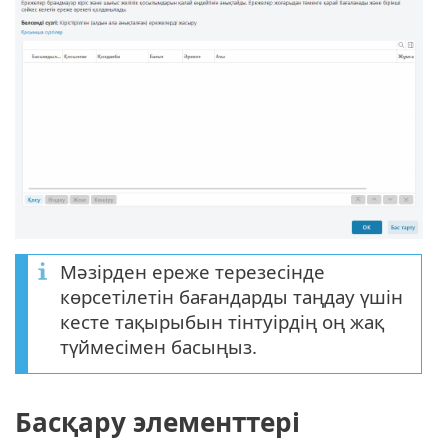
Мәзірден ереже терезесінде
көрсетілетін бағандарды таңдау үшін
кесте тақырыбын тінтуірдің оң жақ
түймесімен басыңыз.
Басқару элементтері