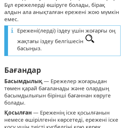
Бұл ережелерді өшіруге болады, бірақ
алдын ала анықталған ережені жою мүмкін
емес.
Ережені(лерді) іздеу үшін жоғарғы оң
жақтағы іздеу белгішесін
басыңыз.
Бағандар
Басымдылық
— Ережелер жоғарыдан
төмен қарай бағаланады және олардың
басымдылығын бірінші бағаннан көруге
болады.
Қосылған
— Ереженің іске қосылғанын
немесе өшірілгенін көрсетеді, ережені іске
қосу үшін тиісті құсбелгіні қою керек.