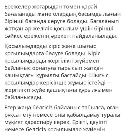
Ережелер жоғарыдан төмен қарай
бағаланады және олардың басымдылығын
бірінші бағанда көруге болады. Бағаланып
жатқан әр желілік қосылым үшін бірінші
сәйкес ереженің әрекеті пайдаланылады.
Қосылымдарды кіріс және шығыс
қосылымдарға бөлуге болады. Кіріс
қосылымдарды жергілікті жүйемен
байланыс орнатуға тырысып жатқан
қашықтағы құрылғы бастайды. Шығыс
қосылымдар керісінше жұмыс істейді —
жергілікті жүйе қашықтағы құрылғымен
байланысады.
Егер жаңа белгісіз байланыс табылса, оған
рұқсат ету немесе оны қабылдамау туралы
мұқият қарастыру керек. Ерікті, қауіпті
немесе белгісіз қосылымдар жүйенің