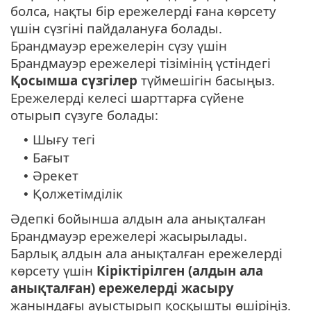
болса, нақты бір ережелерді ғана көрсету
үшін сүзгіні пайдалануға болады.
Брандмауэр ережелерін сүзу үшін
Брандмауэр ережелері тізімінің үстіндегі
Қосымша сүзгілер
түймешігін басыңыз.
Ережелерді келесі шарттарға сүйене
отырып сүзуге болады:
Шығу тегі
•
Бағыт
•
Әрекет
•
Қолжетімділік
•
Әдепкі бойынша алдын ала анықталған
Брандмауэр ережелері жасырылады.
Барлық алдын ала анықталған ережелерді
көрсету үшін
Кіріктірілген (алдын ала
анықталған) ережелерді жасыру
жанындағы ауыстырып қосқышты өшіріңіз.