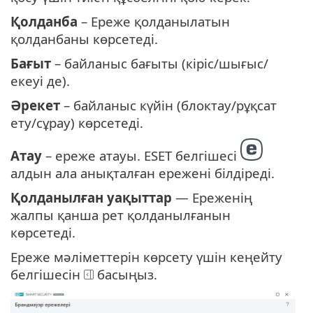
Қолданба
– Ереже қолданылатын
қолданбаны көрсетеді.
Бағыт
– байланыс бағыты (кіріс/шығыс/
екеуі де).
Әрекет
– байланыс күйін (блоктау/рұқсат
ету/сұрау) көрсетеді.
Атау
– ереже атауы. ESET белгішесі
алдын ала анықталған ережені білдіреді.
Қолданылған уақыттар
— Ереженің
жалпы қанша рет қолданылғанын
көрсетеді.
Ереже мәліметтерін көрсету үшін кеңейту
белгішесін
басыңыз.