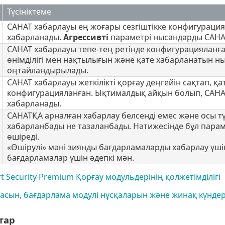
Түсініктеме
САНАТ хабарлауы ең жоғары сезгіштікке конфигурация
хабарланады.
Агрессивті
параметрі нысандарды САНАТ
САНАТ хабарлауы тепе-тең ретінде конфигурацияланға
өнімділігі мен нақтылығын және қате хабарланатын н
оңтайландырылады.
САНАТ хабарлауы жеткілікті қорғау деңгейін сақтап, 
конфигурацияланған. Ықтималдық айқын болып, САНАТ 
хабарланады.
САНАТҚА арналған хабарлау белсенді емес және осы т
хабарланбады не тазаланбады. Нәтижесінде бұл парам
өшіреді.
«Өшірулі» мәні зиянды бағдарламаларды хабарлау үшін
бағдарламалар үшін әдепкі мән.
t Security Premium Қорғау модульдерінің қолжетімділігі
асын, бағдарлама модулі нұсқаларын және жинақ күндер
стар