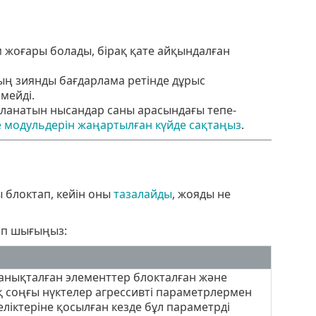
м жоғары болады, бірақ қате айқындалған
ың зиянды бағдарлама ретінде дұрыс
мейді.
арланатын нысандар саны арасындағы тепе-
е модульдерін жаңартылған күйде сақтаңыз
.
 блоктап, кейін оны
тазалайды
, жояды не
ып шығыңыз:
 анықталған элементтер блокталған және
ық соңғы нүктелер агрессивті параметрлермен
ліктеріне қосылған кезде бұл параметрді