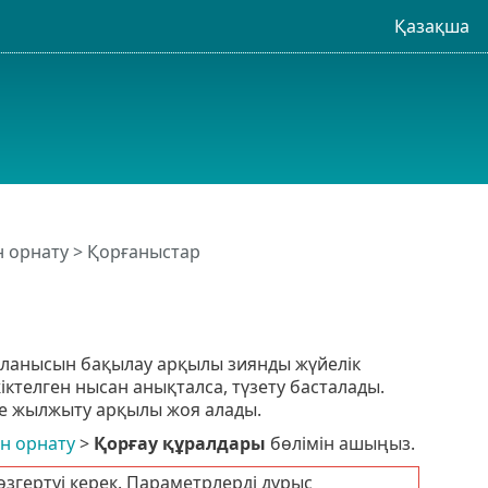
Қазақша
н орнату
> Қорғаныстар
йланысын бақылау арқылы зиянды жүйелік
ктелген нысан анықталса, түзету басталады.
ге жылжыту арқылы жоя алады.
н орнату
>
Қорғау құралдары
бөлімін ашыңыз.
згертуі керек. Параметрлерді дұрыс