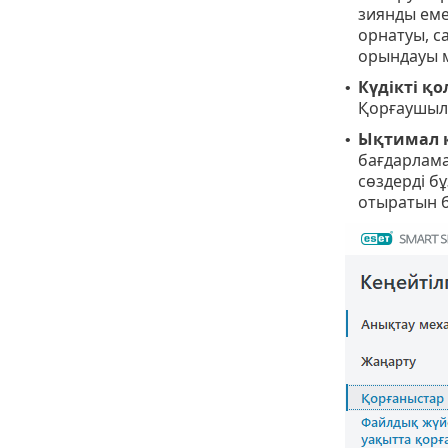
зиянды еме
орнатуы, с
орындауы м
Күдікті қ
•
Қорғаушыла
Ықтимал қ
•
бағдарлама
сөздерді б
отыратын б