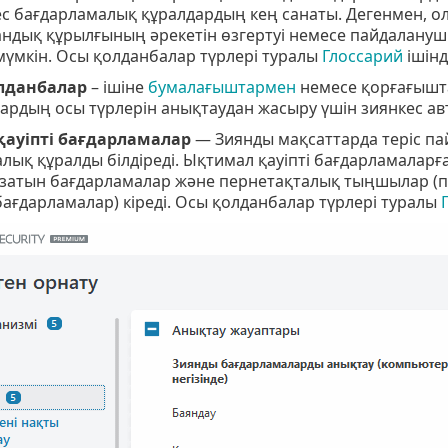
с бағдарламалық құралдардың кең санаты. Дегенмен, о
андық құрылғының әрекетін өзгертуі немесе пайдалануш
үмкін. Осы қолданбалар түрлері туралы
Глоссарий
ішінд
олданбалар
– ішіне
бумалағыштармен
немесе қорғағышта
рдың осы түрлерін анықтаудан жасыру үшін зиянкес ав
ауіпті бағдарламалар
— Зиянды мақсаттарда теріс п
лық құралды білдіреді. Ықтимал қауіпті бағдарламаларғ
ұзатын бағдарламалар және пернетақталық тыңшылар (п
ағдарламалар) кіреді. Осы қолданбалар түрлері туралы