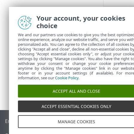
Тепе-тең
Your account, your cookies
Сақ
choice
We and our partners use cookies to give you the best optimize
Өшіру
online experience, analyze our website traffic, and serve you wit
personalized ads. You can agree to the collection of all cookies b
clicking "Accept all and close", decline all non-essential cookies b
choosing "Accept essential cookies only", or adjust your cooki
settings by clicking "Manage cookies". You also have the right t
withdraw your consent or change your cookie preference
anytime by clicking the "Manage cookies" link in our websit
footer or in your account settings (if available). For mor
information, see our
Cookie Policy
.
ACCEPT ALL AND CLOSE
ACCEPT ESSENTIAL COOKIES ONLY
End of Life
ESET білім қоры
ESET форумы
ESET Status Port
MANAGE COOKIES