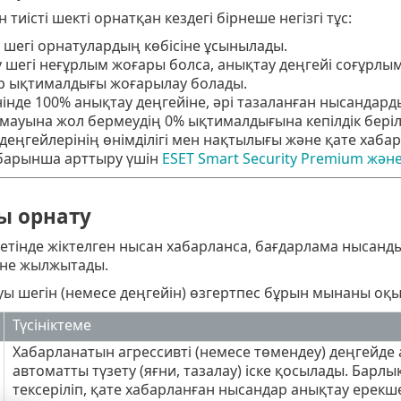
тиісті шекті орнатқан кездегі бірнеше негізгі тұс:
шегі орнатулардың көбісіне ұсынылады.
 шегі неғұрлым жоғары болса, анықтау деңгейі соғұрлы
р ықтималдығы жоғарылау болады.
нде 100% анықтау деңгейіне, әрі тазаланған нысандард
мауына жол бермеудің 0% ықтималдығына кепілдік беріл
деңгейлерінің өнімділігі мен нақтылығы және қате хаб
 барынша арттыру үшін
ESET Smart Security Premium жән
ы орнату
етінде жіктелген нысан хабарланса, бағдарлама нысанды
іне жылжытады.
уы шегін (немесе деңгейін) өзгертпес бұрын мынаны оқ
Түсініктеме
Хабарланатын агрессивті (немесе төмендеу) деңгейде
автоматты түзету (яғни, тазалау) іске қосылады. Барл
тексеріліп, қате хабарланған нысандар анықтау ерекше