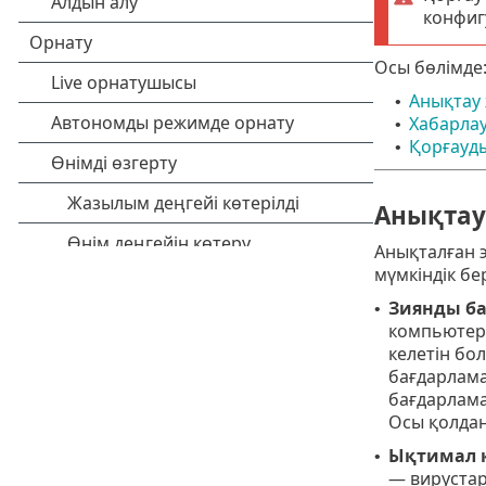
конфиг
Осы бөлімде
Анықтау
•
Хабарла
•
Қорғауд
•
Анықтау
Анықталған э
мүмкіндік бер
Зиянды ба
•
компьютері
келетін бо
бағдарлама
бағдарлама
Осы қолдан
Ықтимал 
•
— вирустар