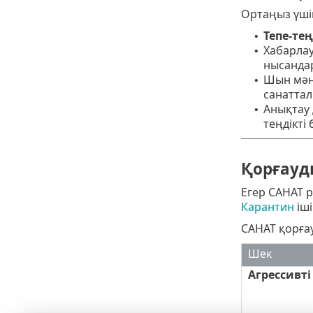
Ортаңыз үшін 
Тепе-тең
•
Хабарлау
•
нысанда
Шын мәні
•
санаттал
Анықтау 
•
теңдікті
Қорғауд
Егер САНАТ р
Карантин
іш
САНАТ қорға
Шек
Агрессивті