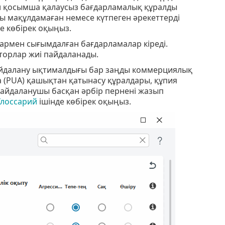
л қосымша қалаусыз бағдарламалық құралды
ы мақұлдамаған немесе күтпеген әрекеттерді
е көбірек оқыңыз.
рмен сығымдалған бағдарламалар кіреді.
торлар жиі пайдаланады.
айдалану ықтималдығы бар заңды коммерциялық
а (PUA) қашықтан қатынасу құралдары, құпия
айдаланушы басқан әрбір пернені жазып
Глоссарий
ішінде көбірек оқыңыз.