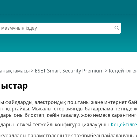
 анықтамасы
>
ESET Smart Security Premium
>
Кеңейтілге
ныстар
лы файлдарды, электрондық поштаны және интернет ба
 қорғайды. Мысалы, егер зиянды бағдарлама ретінде жі
дары оны блоктап, кейін тазалау, жою немесе карантин
лдарын егжей-тегжейлі конфигурациялау үшін
Кеңейтілге
 құралдары параметрлерін тек тәжірибелі пайдаланушы ө