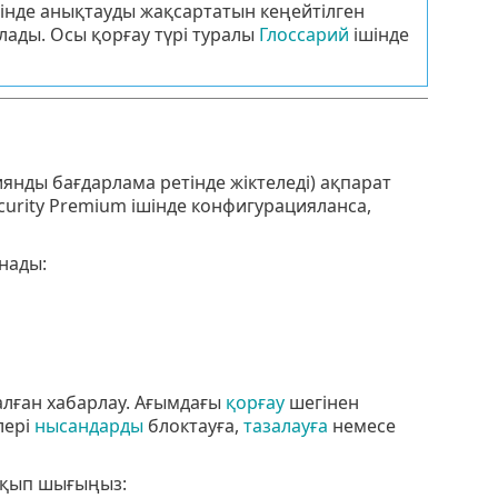
зінде анықтауды жақсартатын кеңейтілген
ылады. Осы қорғау түрі туралы
Глоссарий
ішінде
янды бағдарлама ретінде жіктеледі) ақпарат
curity Premium ішінде конфигурацияланса,
нады:
лған хабарлау. Ағымдағы
қорғау
шегінен
лері
нысандарды
блоктауға,
тазалауға
немесе
оқып шығыңыз: