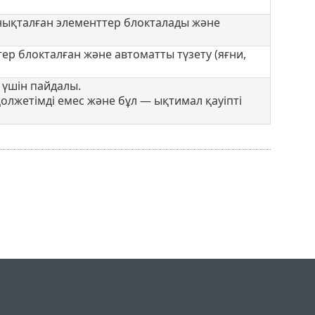
нықталған элементтер блокталады және
ер блокталған және автоматты түзету (яғни,
үшін пайдалы.
олжетімді емес және бұл — ықтимал қауіпті