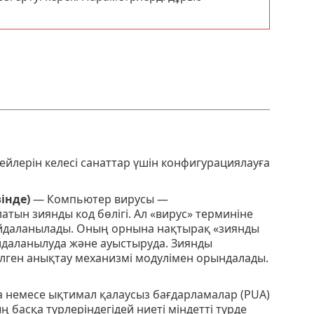
ейлерін келесі санаттар үшін конфигурациялауға
інде)
— Компьютер вирусы —
атын зиянды код бөлігі. Ал «вирус» терминіне
е пайдаланылады. Оның орнына нақтырақ «зиянды
айдаланылуда және ауыстыруда. Зиянды
ілген анықтау механизмі модулімен орындалады.
 немесе ықтимал қалаусыз бағдарламалар (PUA)
басқа түрлеріндегідей ниеті міндетті түрде