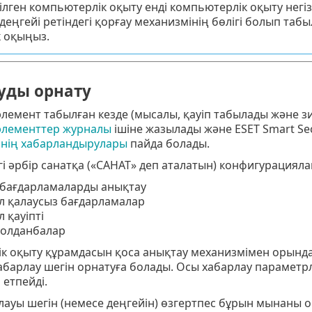
ілген компьютерлік оқыту енді компьютерлік оқыту негі
деңгейі ретіндегі қорғау механизмінің бөлігі болып таб
к оқыңыз.
уды орнату
лемент табылған кезде (мысалы, қауіп табылады және зи
элементтер журналы
ішіне жазылады және ESET Smart Se
інің хабарландырулары
пайда болады.
і әрбір санатқа («САНАТ» деп аталатын) конфигурацияла
бағдарламаларды анықтау
 қалаусыз бағдарламалар
 қауіпті
 қолданбалар
к оқыту құрамдасын қоса анықтау механизмімен орында
абарлау шегін орнатуға болады. Осы хабарлау параметр
етпейді.
лауы шегін (немесе деңгейін) өзгертпес бұрын мынаны 