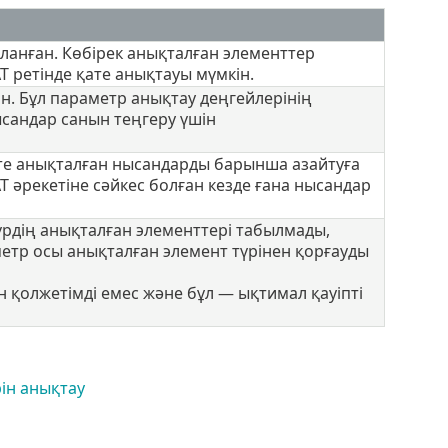
ланған. Көбірек анықталған элементтер
 ретінде қате анықтауы мүмкін.
н. Бұл параметр анықтау деңгейлерінің
ысандар санын теңгеру үшін
қате анықталған нысандарды барынша азайтуға
әрекетіне сәйкес болған кезде ғана нысандар
үрдің анықталған элементтері табылмады,
етр осы анықталған элемент түрінен қорғауды
 қолжетімді емес және бұл — ықтимал қауіпті
ін анықтау