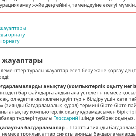
урацияламау жүйе деңгейінің төмендеуіне әкелуі мүмкін.
:
 жауаптары
уды орнату
ы орнату
 жауаптары
лементтер туралы жауаптар есеп беру және қорғау деңг
еді:
ғдарламаларды анықтау (компьютерлік оқыту негіз
ңіздегі бар файлдарға алдын ала үстелетін немесе қосыл
лсақ, ол әдетте кез келген қауіп түрін білдіру үшін қат
» (зиянды бағдарламалық құрал) термині бірте-бірте п
ны анықтау компьютерлік оқыту құрамдасымен біріктір
балар түрлері туралы
Глоссарий
ішінде көбірек оқыңыз.
қалаусыз бағдарламалар
– Шартты зиянды бағдарлама
 немесе троялық аттар сияқты зиянды бағдарламалардың 