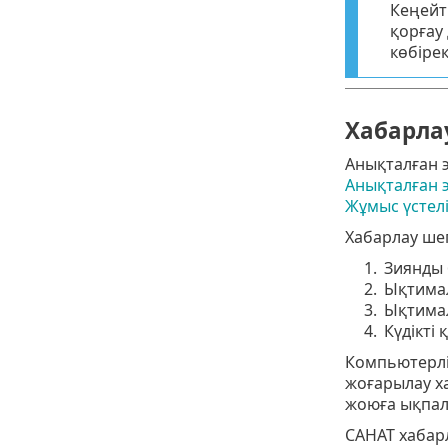
Кеңейт
қорғау 
көбіре
Хабарла
Анықталған э
Анықталған 
Жұмыс үстел
Хабарлау шег
1.
Зиянды 
2.
Ықтимал
3.
Ықтимал
4.
Күдікті
Компьютерлі
жоғарылау х
жоюға ықпал 
САНАТ хабар