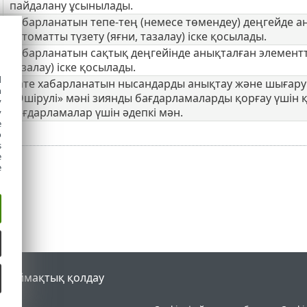
пайдалану ұсынылады.
Хабарланатын тепе-тең (немесе төмендеу) деңгейде а
автоматты түзету (яғни, тазалау) іске қосылады.
Хабарланатын сақтық деңгейінде анықталған элементт
тазалау) іске қосылады.
d
Қате хабарланатын нысандарды анықтау және шығару 
h
«Өшірулі» мәні зиянды бағдарламаларды қорғау үшін қ
y
бағдарламалар үшін әдепкі мән.
y
e
o
s
e
e
al
Аймақтық қолдау