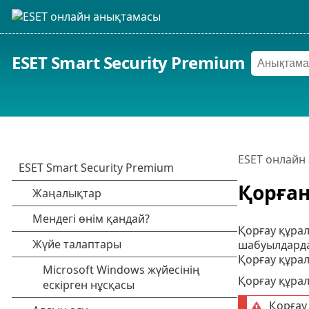
ESET Smart Security Premium
ESET онлайн
Қорға
Қорғау құра
шабуылдардан
Қорғау құрал
Қорғау құра
Қорғау