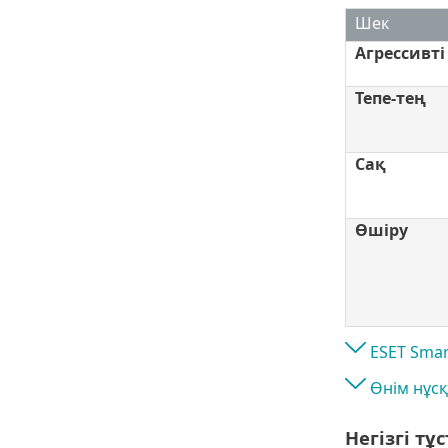
Шек
Агрессивті
Тепе-тең
Сақ
Өшіру
ESET Smar
Өнім нұсқ
Негізгі тұ