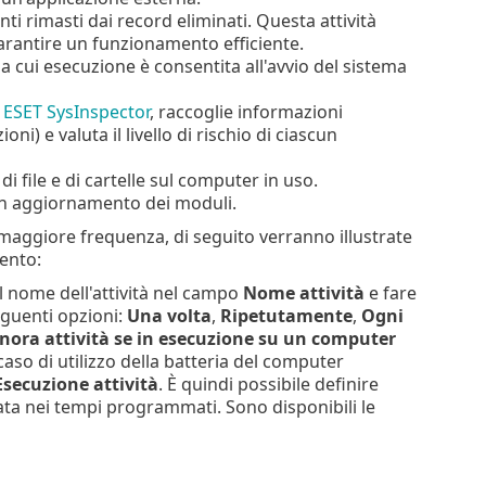
ti rimasti dai record eliminati. Questa attività
garantire un funzionamento efficiente.
 la cui esecuzione è consentita all'avvio del sistema
r
ESET SysInspector
, raccoglie informazioni
i) e valuta il livello di rischio di ciascun
i file e di cartelle sul computer in uso.
 un aggiornamento dei moduli.
n maggiore frequenza, di seguito verranno illustrate
ento:
 il nome dell'attività nel campo
Nome attività
e fare
seguenti opzioni:
Una volta
,
Ripetutamente
,
Ogni
nora attività se in esecuzione su un computer
caso di utilizzo della batteria del computer
Esecuzione attività
. È quindi possibile definire
ata nei tempi programmati. Sono disponibili le