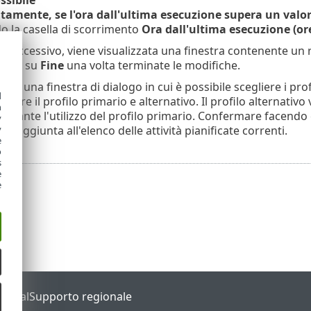
amente, se l'ora dall'ultima esecuzione supera un valor
do la casella di scorrimento
Ora dall'ultima esecuzione (or
successivo, viene visualizzata una finestra contenente un rie
 clic su
Fine
una volta terminate le modifiche.
ata una finestra di dialogo in cui è possibile scegliere i profil
d
stare il profilo primario e alternativo. Il profilo alternativo 
h
diante l'utilizzo del profilo primario. Confermare facendo 
y
rrà aggiunta all'elenco delle attività pianificate correnti.
y
e
o
s
e
e
Portal
Supporto regionale