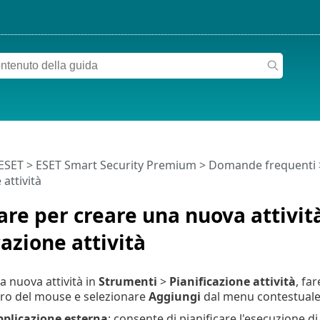
 ESET
>
ESET Smart Security Premium
>
Domande frequenti
 attività
re per creare una nuova attività
cazione attività
a nuova attività in
Strumenti
>
Pianificazione attività
, far
tro del mouse e selezionare
Aggiungi
dal menu contestuale. S
pplicazione esterna
: consente di pianificare l'esecuzione d