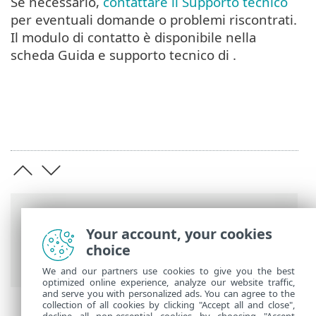
Se necessario,
contattare il Supporto tecnico
per eventuali domande o problemi riscontrati.
Il modulo di contatto è disponibile nella
scheda Guida e supporto tecnico di .
Barre di navigazione
Your account, your cookies
Guida online ESET
>
ESET Smart Security
choice
Premium
>
Domande frequenti
We and our partners use cookies to give you the best
optimized online experience, analyze our website traffic,
and serve you with personalized ads. You can agree to the
collection of all cookies by clicking "Accept all and close",