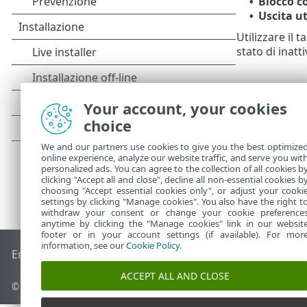
Blocco 
•
Uscita u
•
Utilizzare il 
stato di inatti
Your account, your cookies
choice
We and our partners use cookies to give you the best optimize
online experience, analyze our website traffic, and serve you wit
personalized ads. You can agree to the collection of all cookies b
clicking "Accept all and close", decline all non-essential cookies b
choosing "Accept essential cookies only", or adjust your cooki
settings by clicking "Manage cookies". You also have the right t
withdraw your consent or change your cookie preference
anytime by clicking the "Manage cookies" link in our websit
footer or in your account settings (if available). For mor
information, see our
Cookie Policy
.
End of Life
ESET Knowledge Base
Forum ESET
ESET Status 
ACCEPT ALL AND CLOSE
© 1992 - 2025 ESET, spol. s r.o. - Tutti i diritti riservati.