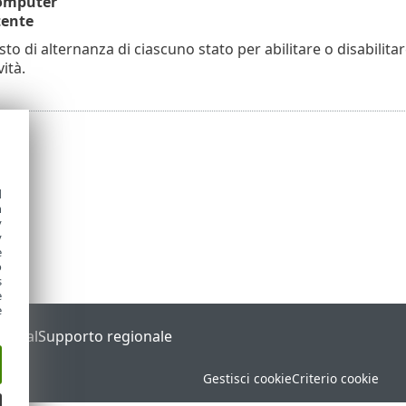
computer
tente
tasto di alternanza di ciascuno stato per abilitare o disabilita
vità.
d
h
y
y
e
o
s
e
e
Portal
Supporto regionale
Gestisci cookie
Criterio cookie