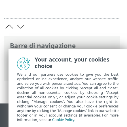
Barre di navigazione
Guida online ESET
>
ESET Smart Security
Your account, your cookies
Premium
>
Configurazione avanzata
>
choice
Controlli
> Controllo del dispositivo
We and our partners use cookies to give you the best
optimized online experience, analyze our website traffic,
and serve you with personalized ads. You can agree to the
collection of all cookies by clicking "Accept all and close",
decline all non-essential cookies by choosing "Accept
essential cookies only", or adjust your cookie settings by
clicking "Manage cookies". You also have the right to
withdraw your consent or change your cookie preferences
anytime by clicking the "Manage cookies" link in our website
Visualizza sito desktop
footer or in your account settings (if available). For more
information, see our
Cookie Policy
.
End of Life