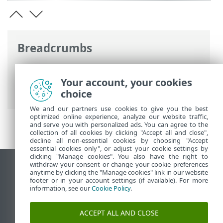
Breadcrumbs
ESET Online súgó
>
ESET Smart Security
Premium
>
ESET Smart Security Premium
Your account, your cookies
> Rendszerkövetelmények
choice
We and our partners use cookies to give you the best
optimized online experience, analyze our website traffic,
and serve you with personalized ads. You can agree to the
collection of all cookies by clicking "Accept all and close",
decline all non-essential cookies by choosing "Accept
essential cookies only", or adjust your cookie settings by
clicking "Manage cookies". You also have the right to
withdraw your consent or change your cookie preferences
Asztali webhely megtekintése
anytime by clicking the "Manage cookies" link in our website
footer or in your account settings (if available). For more
End of Life
information, see our
Cookie Policy
.
Az ESET tudásbázisa
ESET Fórum
ACCEPT ALL AND CLOSE
ESET Status Portal