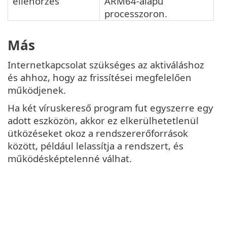
ellenőrzés
ARM64-alapú
processzoron.
Más
Internetkapcsolat szükséges az aktiváláshoz
és ahhoz, hogy az frissítései megfelelően
működjenek.
Ha két víruskereső program fut egyszerre egy
adott eszközön, akkor ez elkerülhetetlenül
ütközéseket okoz a rendszererőforrások
között, például lelassítja a rendszert, és
működésképtelenné válhat.