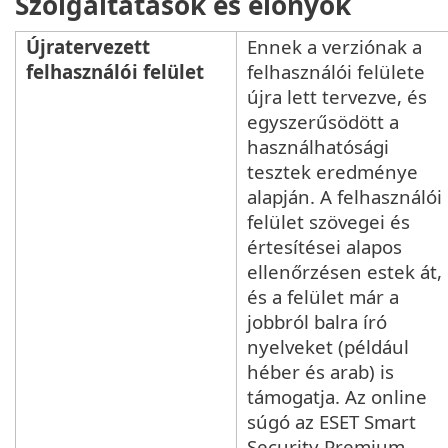
Szolgáltatások és előnyök
Újratervezett
Ennek a verziónak a
felhasználói felület
felhasználói felülete
újra lett tervezve, és
egyszerűsödött a
használhatósági
tesztek eredménye
alapján. A felhasználói
felület szövegei és
értesítései alapos
ellenőrzésen estek át,
és a felület már a
jobbról balra író
nyelveket (például
héber és arab) is
támogatja. Az online
súgó az ESET Smart
Security Premium