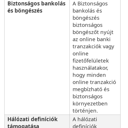
Biztonságos bankolás
A Biztonságos
és böngészés
bankolás és
böngészés
biztonságos
böngészőt nyújt
az online banki
tranzakciók vagy
online
fizetőfelületek
használatakor,
hogy minden
online tranzakció
megbízható és
biztonságos
környezetben
történjen.
Hálózati definíciók
A hálózati
támogatása
definíciók