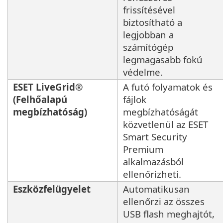
frissítésével
biztosítható a
legjobban a
számítógép
legmagasabb fokú
védelme.
ESET LiveGrid®
A futó folyamatok és
(Felhőalapú
fájlok
megbízhatóság)
megbízhatóságát
közvetlenül az ESET
Smart Security
Premium
alkalmazásból
ellenőrizheti.
Eszközfelügyelet
Automatikusan
ellenőrzi az összes
USB flash meghajtót,