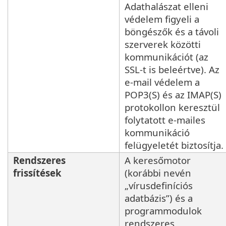
Adathalászat elleni
védelem figyeli a
böngészők és a távoli
szerverek közötti
kommunikációt (az
SSL-t is beleértve). Az
e-mail védelem a
POP3(S) és az IMAP(S)
protokollon keresztül
folytatott e-mailes
kommunikáció
felügyeletét biztosítja.
Rendszeres
A keresőmotor
frissítések
(korábbi nevén
„vírusdefiníciós
adatbázis”) és a
programmodulok
rendszeres