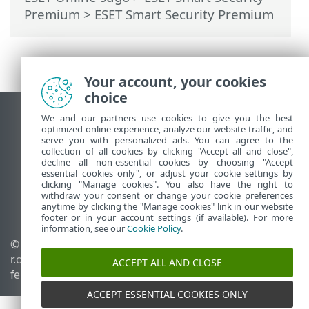
Premium
>
ESET Smart Security Premium
Your account, your cookies
choice
We and our partners use cookies to give you the best
Asztali webhely megtekintése
optimized online experience, analyze our website traffic, and
End of Life
serve you with personalized ads. You can agree to the
collection of all cookies by clicking "Accept all and close",
Az ESET tudásbázisa
decline all non-essential cookies by choosing "Accept
ESET Fórum
essential cookies only", or adjust your cookie settings by
clicking "Manage cookies". You also have the right to
ESET Status Portal
withdraw your consent or change your cookie preferences
Regionális támogatás
anytime by clicking the "Manage cookies" link in our website
footer or in your account settings (if available). For more
information, see our
Cookie Policy
.
© 1992 - 2025 ESET, spol. s
Sütik kezelése
r.o. – Minden jog
Cookie-szabályzat
ACCEPT ALL AND CLOSE
fenntartva.
ACCEPT ESSENTIAL COOKIES ONLY