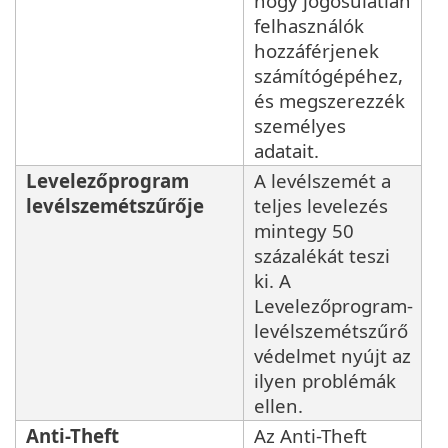
hogy jogosulatlan
felhasználók
hozzáférjenek
számítógépéhez,
és megszerezzék
személyes
adatait.
Levelezőprogram
A levélszemét a
levélszemétszűrője
teljes levelezés
mintegy 50
százalékát teszi
ki. A
Levelezőprogram-
levélszemétszűrő
védelmet nyújt az
ilyen problémák
ellen.
Anti-Theft
Az Anti-Theft