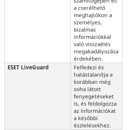
számítógépen és
a cserélhető
meghajtókon a
személyes,
bizalmas
információkkal
való visszaélés
megakadályozása
érdekében.
ESET LiveGuard
Felfedezi és
hatástalanítja a
korábban még
soha látott
fenyegetéseket
is, és feldolgozza
az információkat
a későbbi
észlelésekhez.