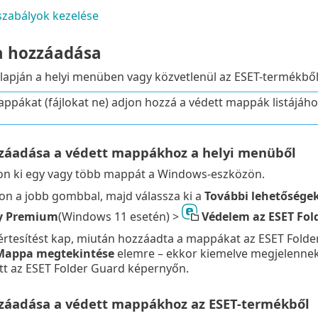
zabályok kezelése
a hozzáadása
 alapján a helyi menüben vagy közvetlenül az ESET-termékb
ppákat (fájlokat ne) adjon hozzá a védett mappák listájáho
áadása a védett mappákhoz a helyi menüből
on ki egy vagy több mappát a Windows-eszközön.
son a jobb gombbal, majd válassza ki a
További lehetősége
ty Premium
(Windows 11 esetén) >
Védelem az ESET Fol
értesítést kap, miután hozzáadta a mappákat az ESET Folde
Mappa megtekintése
elemre – ekkor kiemelve megjelennek
tt az ESET Folder Guard képernyőn.
áadása a védett mappákhoz az ESET-termékből