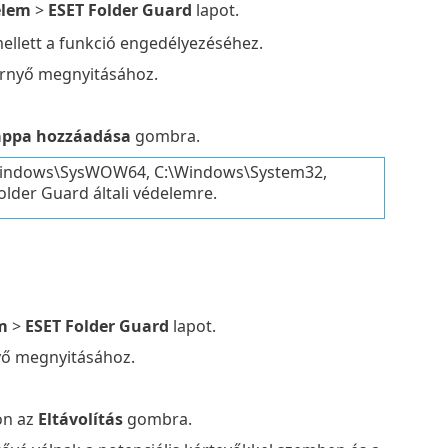
elem
>
ESET Folder Guard
lapot.
llett a funkció engedélyezéséhez.
ernyő megnyitásához.
ppa hozzáadása
gombra.
:\Windows\SysWOW64, C:\Windows\System32,
older Guard általi védelemre.
m
>
ESET Folder Guard
lapot.
yő megnyitásához.
on az
Eltávolítás
gombra.