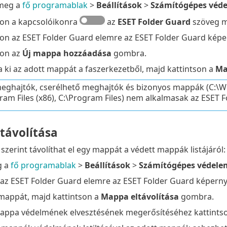
 meg a
fő programablak
>
Beállítások
>
Számítógépes véd
son a kapcsolóikonra
az
ESET Folder Guard
szöveg me
son az ESET Folder Guard elemre az ESET Folder Guard kép
son az
Új mappa hozzáadása
gombra.
a ki az adott mappát a faszerkezetből, majd kattintson a
Ma
meghajtók, cserélhető meghajtók és bizonyos mappák (C
ram Files (x86), C:\Program Files) nem alkalmasak az ESET F
távolítása
szerint távolíthat el egy mappát a védett mappák listájáról:
g a
fő programablak
>
Beállítások
>
Számítógépes védele
 az ESET Folder Guard elemre az ESET Folder Guard képern
a mappát, majd kattintson a
Mappa eltávolítása
gombra.
 mappa védelmének elvesztésének megerősítéséhez kattints