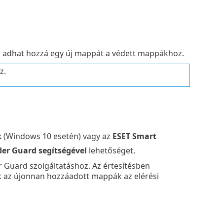
ől adhat hozzá egy új mappát a védett mappákhoz.
z.
k
(Windows 10 esetén) vagy az
ESET Smart
der Guard segítségével
lehetőséget.
r Guard szolgáltatáshoz. Az értesítésben
 az újonnan hozzáadott mappák az elérési