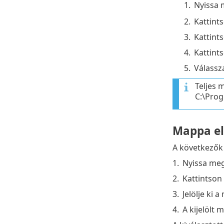
1.
Nyissa
2.
Kattint
3.
Kattint
4.
Kattint
5.
Válassz
Teljes 
C:\Prog
Mappa el
A következők 
1.
Nyissa me
2.
Kattintson
3.
Jelölje ki 
4.
A kijelölt