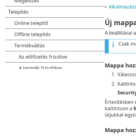
Alkalmazáss
•
Új mapp
A beállításai
Csak ma
Mappa hozz
1.
Válassz
2.
Kattint
Securi
Értesítésben 
kattintson a
útjukkal együ
Mappa hozz