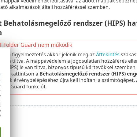
t mappák védelmének letiltásával az adott mappák sebezhet
tó alkalmazások általi hozzáféréssel szemben.
tt Behatolásmegelőző rendszer (HIPS) ha
a
T Folder Guard nem működik
nsági figyelmeztetés akkor jelenik meg az
Áttekintés
szakas
e van tiltva. A mappavédelem a jogosulatlan hozzáférés e
r (HIPS) le van tiltva, bizonyos típusú kártevőkkel szemben
sban kattintson a
Behatolásmegelőző rendszer (HIPS) eng
d
ások érvénybelépéséhez újra kell indítani a számítógépet.
h
y
lder Guard funkciót.
y
e
o
s
e
e