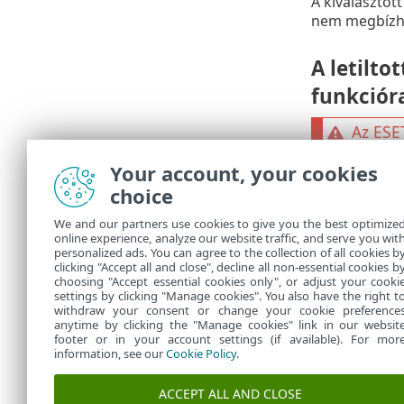
A kiválasztot
nem megbízha
A letilto
funkciór
Az ESE
A bizto
Your account, your cookies
(HIPS)
l
choice
rendsze
riasztá
We and our partners use cookies to give you the best optimize
módosít
online experience, analyze our website traffic, and serve you wit
personalized ads. You can agree to the collection of all cookies b
ESET Fo
clicking "Accept all and close", decline all non-essential cookies b
choosing "Accept essential cookies only", or adjust your cooki
settings by clicking "Manage cookies". You also have the right t
withdraw your consent or change your cookie preference
anytime by clicking the "Manage cookies" link in our websit
footer or in your account settings (if available). For mor
information, see our
Cookie Policy
.
ACCEPT ALL AND CLOSE