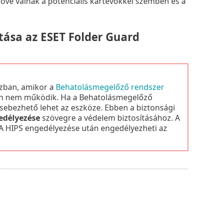
ővé válnak a potenciális kártevőkkel szemben és a
tása az ESET Folder Guard
zban, amikor a
Behatolásmegelőző rendszer
llen nem működik. Ha a Behatolásmegelőző
 sebezhető lehet az eszköze. Ebben a biztonsági
edélyezése
szövegre a védelem biztosításához. A
 A HIPS engedélyezése után engedélyezheti az