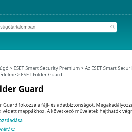
súgó
>
ESET Smart Security Premium
>
Az ESET Smart Secur
védelme
> ESET Folder Guard
lder Guard
er Guard fokozza a fájl- és adatbiztonságot. Megakadályoz
k védett mappákhoz. A következő műveletek hajthatók végr
ozzáadása
olítása