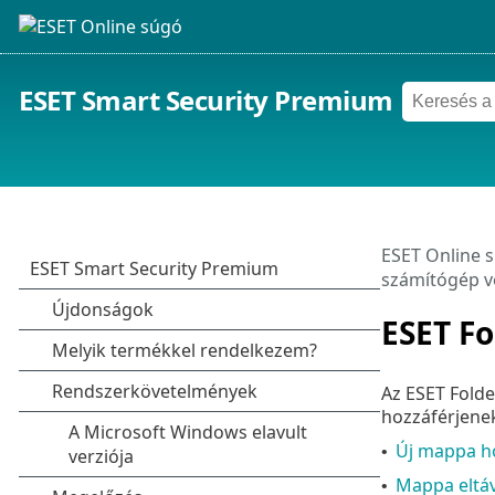
ESET Smart Security Premium
ESET Online 
számítógép 
ESET Fo
Az ESET Fold
hozzáférjene
Új mappa h
•
Mappa eltáv
•