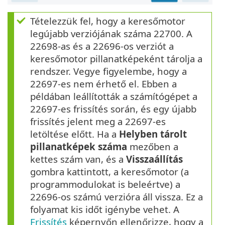
Tételezzük fel, hogy a keresőmotor
legújabb verziójának száma 22700. A
22698-as és a 22696-os verziót a
keresőmotor pillanatképeként tárolja a
rendszer. Vegye figyelembe, hogy a
22697-es nem érhető el. Ebben a
példában leállították a számítógépet a
22697-es frissítés során, és egy újabb
frissítés jelent meg a 22697-es
letöltése előtt. Ha a
Helyben tárolt
pillanatképek száma
mezőben a
kettes szám van, és a
Visszaállítás
gombra kattintott, a keresőmotor (a
programmodulokat is beleértve) a
22696-os számú verzióra áll vissza. Ez a
folyamat kis időt igénybe vehet. A
Frissítés
képernyőn ellenőrizze, hogy a