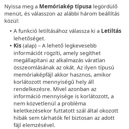
Nyissa meg a
Memóriakép típusa
legördülő
menüt, és válasszon az alábbi három beállítás
közül:
A funkció letiltásához válassza ki a
Letiltás
•
lehetőséget.
Kis
(alap) – A lehető legkevesebb
•
információt rögzíti, amely segíthet
megállapítani az alkalmazás váratlan
összeomlásának az okát. Az ilyen típusú
memóriaképfájl akkor hasznos, amikor
korlátozott mennyiségű hely áll
rendelkezésre. Mivel azonban az
információ mennyisége is korlátozott, a
nem közvetlenül a probléma
keletkezésekor futtatott szál által okozott
hibák sem tárhatók fel biztosan az adott
fájl elemzésével.