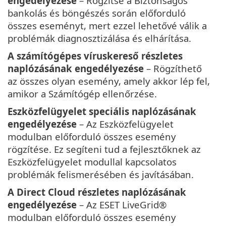
engedélyezése
– Rögzítse a Biztonságos
bankolás és böngészés során előforduló
összes eseményt, mert ezzel lehetővé válik a
problémák diagnosztizálása és elhárítása.
A számítógépes víruskereső részletes
naplózásának engedélyezése
– Rögzíthető
az összes olyan esemény, amely akkor lép fel,
amikor a Számítógép ellenőrzése.
Eszközfelügyelet speciális naplózásának
engedélyezése
– Az Eszközfelügyelet
modulban előforduló összes esemény
rögzítése. Ez segíteni tud a fejlesztőknek az
Eszközfelügyelet modullal kapcsolatos
problémák felismerésében és javításában.
A Direct Cloud részletes naplózásának
engedélyezése
– Az ESET LiveGrid®
modulban előforduló összes esemény