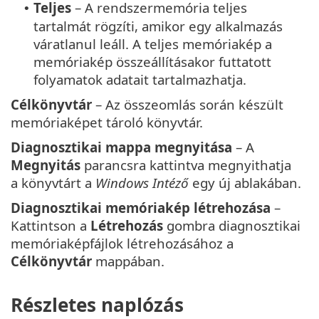
Teljes
– A rendszermemória teljes
•
tartalmát rögzíti, amikor egy alkalmazás
váratlanul leáll. A teljes memóriakép a
memóriakép összeállításakor futtatott
folyamatok adatait tartalmazhatja.
Célkönyvtár
– Az összeomlás során készült
memóriaképet tároló könyvtár.
Diagnosztikai mappa megnyitása
– A
Megnyitás
parancsra kattintva megnyithatja
a könyvtárt a
Windows Intéző
egy új ablakában.
Diagnosztikai memóriakép létrehozása
–
Kattintson a
Létrehozás
gombra diagnosztikai
memóriaképfájlok létrehozásához a
Célkönyvtár
mappában.
Részletes naplózás