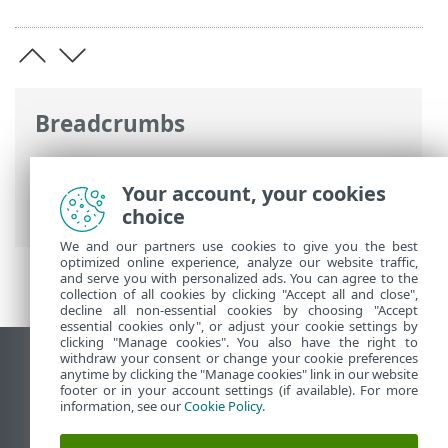
Breadcrumbs
ESET Online súgó
>
ESET Smart Security
Premium
>
További beállítások
>
Your account, your cookies
Hibaelhárítás > Diagnosztika
choice
We and our partners use cookies to give you the best
optimized online experience, analyze our website traffic,
and serve you with personalized ads. You can agree to the
collection of all cookies by clicking "Accept all and close",
decline all non-essential cookies by choosing "Accept
essential cookies only", or adjust your cookie settings by
clicking "Manage cookies". You also have the right to
withdraw your consent or change your cookie preferences
Asztali webhely megtekintése
anytime by clicking the "Manage cookies" link in our website
footer or in your account settings (if available). For more
End of Life
information, see our
Cookie Policy
.
Az ESET tudásbázisa
ESET Fórum