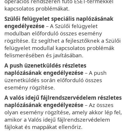
operációs rendszeren futó ESET-termékkel
kapcsolatos problémákat.
Szülői felügyelet speciális naplózásának
engedélyezése
– A Szülői felügyelet
modulban előforduló összes esemény
rögzítése. Ez segíthet a fejlesztőknek a Szülői
felügyelet modullal kapcsolatos problémák
felismerésében és javításában.
A push üzenetküldés részletes
naplózásának engedélyezése
– A push
üzenetküldés során előforduló összes
esemény rögzítése.
A valós idejű fájlrendszervédelem részletes
naplózásának engedélyezése
– Az összes
olyan esemény rögzítése, amely akkor lép fel,
amikor a Valós idejű fájlrendszervédelem
fájlokat és mappákat ellenőriz.