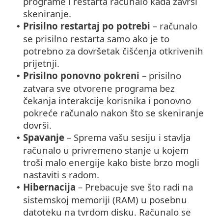
programe i restarta računalo kada završi
skeniranje.
Prisilno restartaj po potrebi
– računalo
•
se prisilno restarta samo ako je to
potrebno za dovršetak čišćenja otkrivenih
prijetnji.
Prisilno ponovno pokreni
– prisilno
•
zatvara sve otvorene programa bez
čekanja interakcije korisnika i ponovno
pokreće računalo nakon što se skeniranje
dovrši.
Spavanje
– Sprema vašu sesiju i stavlja
•
računalo u privremeno stanje u kojem
troši malo energije kako biste brzo mogli
nastaviti s radom.
Hibernacija
– Prebacuje sve što radi na
•
sistemskoj memoriji (RAM) u posebnu
datoteku na tvrdom disku. Računalo se