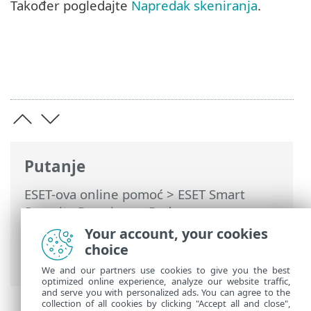
Također pogledajte
Napredak skeniranja
.
Putanje
ESET-ova online pomoć
>
ESET Smart
Security Premium
>
Rad s programom
ESET Smart Security Premium
>
Alati
>
Your account, your cookies
Planer
> Dijaloški prozori – planer >
choice
Opcije planiranog skeniranja
We and our partners use cookies to give you the best
optimized online experience, analyze our website traffic,
and serve you with personalized ads. You can agree to the
collection of all cookies by clicking "Accept all and close",