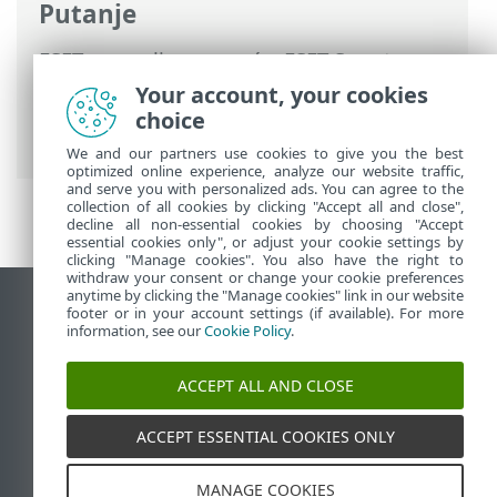
Putanje
ESET-ova online pomoć
>
ESET Smart
Security Premium
>
Rad s programom
Your account, your cookies
ESET Smart Security Premium
>
Alati
>
choice
Planer
We and our partners use cookies to give you the best
optimized online experience, analyze our website traffic,
and serve you with personalized ads. You can agree to the
collection of all cookies by clicking "Accept all and close",
decline all non-essential cookies by choosing "Accept
essential cookies only", or adjust your cookie settings by
clicking "Manage cookies". You also have the right to
withdraw your consent or change your cookie preferences
anytime by clicking the "Manage cookies" link in our website
Prikaži stranicu za radnu površinu
footer or in your account settings (if available). For more
information, see our
Cookie Policy
.
End of Life
ESET-ova baza znanja
ACCEPT ALL AND CLOSE
ESET-ov forum
ESET Status Portal
ACCEPT ESSENTIAL COOKIES ONLY
Regionalna podrška
MANAGE COOKIES