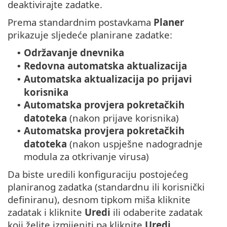
deaktivirajte zadatke.
Prema standardnim postavkama
Planer
prikazuje sljedeće planirane zadatke:
Održavanje dnevnika
•
Redovna automatska aktualizacija
•
Automatska aktualizacija po prijavi
•
korisnika
Automatska provjera pokretačkih
•
datoteka
(nakon prijave korisnika)
Automatska provjera pokretačkih
•
datoteka
(nakon uspješne nadogradnje
modula za otkrivanje virusa)
Da biste uredili konfiguraciju postojećeg
planiranog zadatka (standardnu ili korisnički
definiranu), desnom tipkom miša kliknite
zadatak i kliknite
Uredi
ili odaberite zadatak
koji želite izmijeniti pa kliknite
Uredi
.