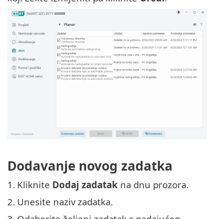
Dodavanje novog zadatka
1.
Kliknite
Dodaj zadatak
na dnu prozora.
2.
Unesite naziv zadatka.
3.
Odaberite željeni zadatak s padajućeg