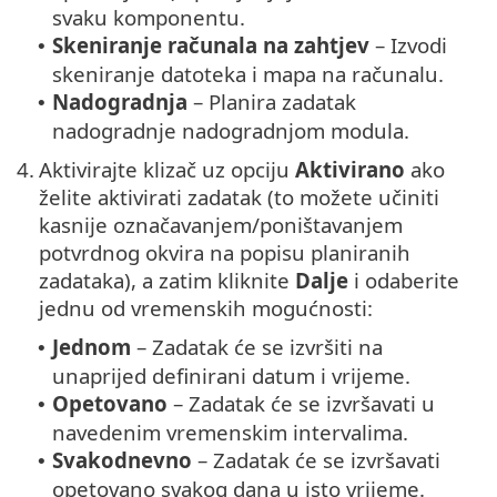
svaku komponentu.
Skeniranje računala na zahtjev
– Izvodi
•
skeniranje datoteka i mapa na računalu.
Nadogradnja
– Planira zadatak
•
nadogradnje nadogradnjom modula.
4.
Aktivirajte klizač uz opciju
Aktivirano
ako
želite aktivirati zadatak (to možete učiniti
kasnije označavanjem/poništavanjem
potvrdnog okvira na popisu planiranih
zadataka), a zatim kliknite
Dalje
i odaberite
jednu od vremenskih mogućnosti:
Jednom
– Zadatak će se izvršiti na
•
unaprijed definirani datum i vrijeme.
Opetovano
– Zadatak će se izvršavati u
•
navedenim vremenskim intervalima.
Svakodnevno
– Zadatak će se izvršavati
•
opetovano svakog dana u isto vrijeme.