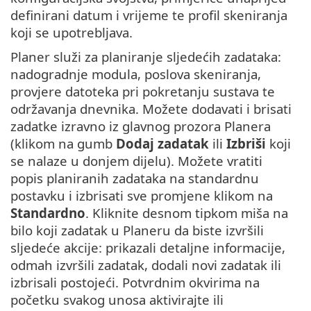
definirani datum i vrijeme te profil skeniranja
koji se upotrebljava.
Planer služi za planiranje sljedećih zadataka:
nadogradnje modula, poslova skeniranja,
provjere datoteka pri pokretanju sustava te
održavanja dnevnika. Možete dodavati i brisati
zadatke izravno iz glavnog prozora Planera
(klikom na gumb
Dodaj zadatak
ili
Izbriši
koji
se nalaze u donjem dijelu). Možete vratiti
popis planiranih zadataka na standardnu
postavku i izbrisati sve promjene klikom na
Standardno
. Kliknite desnom tipkom miša na
bilo koji zadatak u Planeru da biste izvršili
sljedeće akcije: prikazali detaljne informacije,
odmah izvršili zadatak, dodali novi zadatak ili
izbrisali postojeći. Potvrdnim okvirima na
početku svakog unosa aktivirajte ili