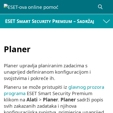
ESET Smart Security Premium – Sadržaj
Planer
Planer upravlja planiranim zadacima s
unaprijed definiranom konfiguracijom i
svojstvima i pokreće ih.
Planeru se može pristupiti iz
glavnog prozora
programa
ESET Smart Security Premium
klikom na
Alati
>
Planer
.
Planer
sadrži popis
svih zakazanih zadataka i njihova
konfiguracijska svojstva, primjerice unaprijed