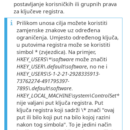
postavljanje korisničkih ili grupnih prava
za ključeve registra.
Prilikom unosa cilja možete koristiti
zamjenske znakove uz određena
ograničenja. Umjesto određenog ključa,
u putovima registra može se koristiti
simbol * (zvjezdica). Na primjer,
HKEY_USERS\*\software
može značiti
HKEY_USER\.default\software
, no ne i
HKEY_USERS\S-1-2-21-2928335913-
73762274-491795397-
7895\.default\software
.
HKEY_LOCAL_MACHINE\system\ControlSet*
nije valjani put ključa registra. Put
ključa registra koji sadrži \* znači "ovaj
put ili bilo koji put na bilo kojoj razini
nakon tog simbola". To je jedini način