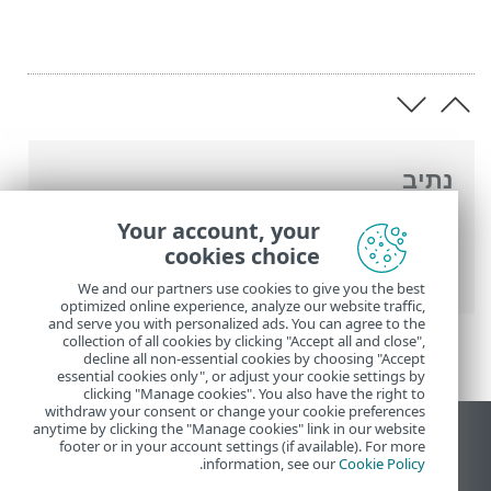
נתיב
העזרה המקוונת של ESET
>
ESET Smart
Your account, your
Security Premium
>
הגדרות מתקדמות
>
cookies choice
ממשק משתמש
> הגדרות גישה
We and our partners use cookies to give you the best
optimized online experience, analyze our website traffic,
and serve you with personalized ads. You can agree to the
collection of all cookies by clicking "Accept all and close",
decline all non-essential cookies by choosing "Accept
essential cookies only", or adjust your cookie settings by
clicking "Manage cookies". You also have the right to
withdraw your consent or change your cookie preferences
anytime by clicking the "Manage cookies" link in our website
הצג את האתר למחשב
footer or in your account settings (if available). For more
.
information, see our
Cookie Policy
End of Life