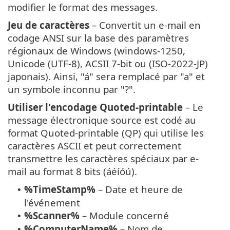
modifier le format des messages.
Jeu de caractères
– Convertit un e-mail en
codage ANSI sur la base des paramètres
régionaux de Windows (windows-1250,
Unicode (UTF-8), ACSII 7-bit ou (ISO-2022-JP)
japonais). Ainsi, "á" sera remplacé par "a" et
un symbole inconnu par "?".
Utiliser l'encodage Quoted-printable
– Le
message électronique source est codé au
format Quoted-printable (QP) qui utilise les
caractères ASCII et peut correctement
transmettre les caractères spéciaux par e-
mail au format 8 bits (áéíóú).
%TimeStamp%
– Date et heure de
•
l'événement
%Scanner%
– Module concerné
•
%ComputerName%
– Nom de
•