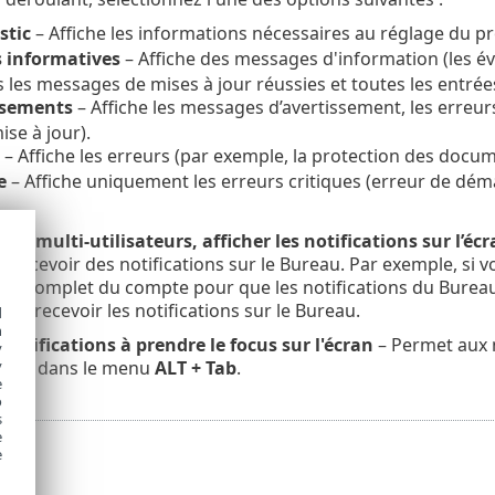
stic
– Affiche les informations nécessaires au réglage du p
s informatives
– Affiche des messages d'information (les é
 les messages de mises à jour réussies et toutes les entrée
ssements
– Affiche les messages d’avertissement, les erreurs
ise à jour).
– Affiche les erreurs (par exemple, la protection des docum
e
– Affiche uniquement les erreurs critiques (erreur de déma
mes multi-utilisateurs, afficher les notifications sur l’écr
e recevoir des notifications sur le Bureau. Par exemple, si v
nom complet du compte pour que les notifications du Burea
peut recevoir les notifications sur le Bureau.
d
h
 notifications à prendre le focus sur l'écran
– Permet aux n
y
ibles dans le menu
ALT + Tab
.
y
e
o
s
e
e