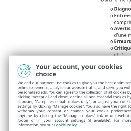
Diagno
o
Entrée
o
compris
Averti
o
d'une m
Erreurs
o
Critiqu
o
etc.).
Sur les systè
Your account, your cookies
sélectionné d
choice
saisissez le 
d'utilisateur 
We and our partners use cookies to give you the best optimize
online experience, analyze our website traffic, and serve you wit
Autoriser les
personalized ads. You can agree to the collection of all cookies b
d'être access
clicking "Accept all and close", decline all non-essential cookies b
choosing "Accept essential cookies only", or adjust your cooki
settings by clicking "Manage cookies". You also have the right t
withdraw your consent or change your cookie preference
anytime by clicking the "Manage cookies" link in our websit
footer or in your account settings (if available). For mor
information, see our
Cookie Policy
.