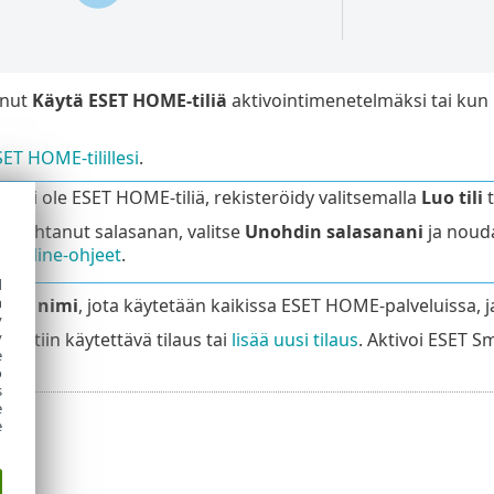
nnut
Käytä ESET HOME-tiliä
aktivointimenetelmäksi tai ku
ET HOME-tilillesi
.
lla ei ole ESET HOME-tiliä, rekisteröidy valitsemalla
Luo tili
t
t unohtanut salasanan, valitse
Unohdin salasanani
ja nouda
n online-ohjeet
.
d
h
teen nimi
, jota käytetään kaikissa ESET HOME-palveluissa, j
y
ivointiin käytettävä tilaus tai
lisää uusi tilaus
. Aktivoi ESET S
y
e
o
s
e
e