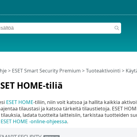
hje
>
ESET Smart Security Premium
>
Tuoteaktivointi
> Käyt
SET HOME-tiliä
esi
ESET HOME
-tiliin, niin voit katsoa ja hallita kaikkia aktivo
laajentaa tilaustasi ja katsoa tärkeitä tilaustietoja. ESET HO
ia tilauksia, ladata tuotteita laitteisiin, tarkistaa tuotteiden 
n
ESET HOME -online-ohjeessa
.