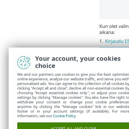
Kun olet vali
aikana:
1.
Kirjaudu ES
Jos sinu
Your account, your cookies
Jos ole
choice
palvelu
We and our partners use cookies to give you the best optimize
online experience, analyze our website traffic, and serve you wit
2.
Aseta
Lait
personalized ads. You can agree to the collection of all cookies b
3.
Valitse akt
clicking "Accept all and close", decline all non-essential cookies b
choosing "Accept essential cookies only", or adjust your cooki
settings by clicking "Manage cookies". You also have the right t
withdraw your consent or change your cookie preference
anytime by clicking the "Manage cookies" link in our websit
footer or in your account settings (if available). For mor
information, see our
Cookie Policy
.
ACCEPT ALL AND CLOSE