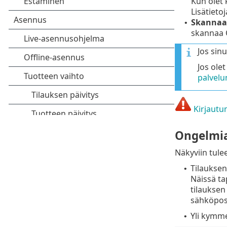
Kun olet 
Lisätieto
Skannaa
•
skannaa Q
Jos sinu
Jos ole
palvelu
Kirjautu
Ongelmia,
Näkyviin tule
Tilauksen 
•
Näissä ta
tilauksen
sähköpost
Yli kymme
•