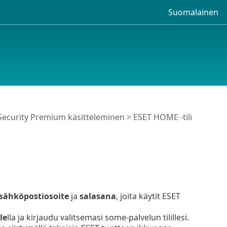
Suomalainen
Security Premium käsitteleminen
>
ESET HOME -tili
sähköpostiosoite
ja
salasana
, joita käytit ESET
le
lla ja kirjaudu valitsemasi some-palvelun tilillesi.