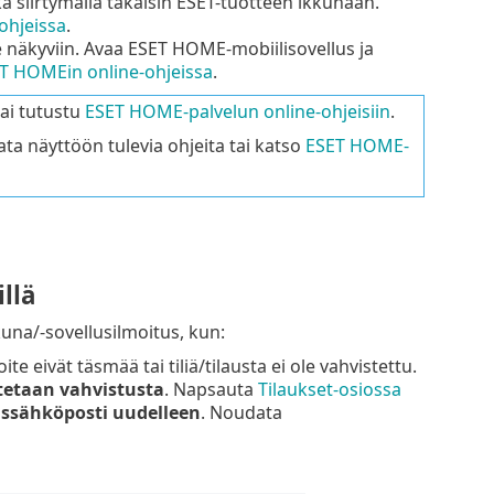
a siirtymällä takaisin ESET-tuotteen ikkunaan.
ohjeissa
.
e näkyviin. Avaa ESET HOME-mobiilisovellus ja
T HOMEin online-ohjeissa
.
ai tutustu
ESET HOME-palvelun online-ohjeisiin
.
ta näyttöön tulevia ohjeita tai katso
ESET HOME-
llä
una/-sovellusilmoitus, kun:
te eivät täsmää tai tiliä/tilausta ei ole vahvistettu.
etaan vahvistusta
. Napsauta
Tilaukset-osiossa
ussähköposti uudelleen
. Noudata