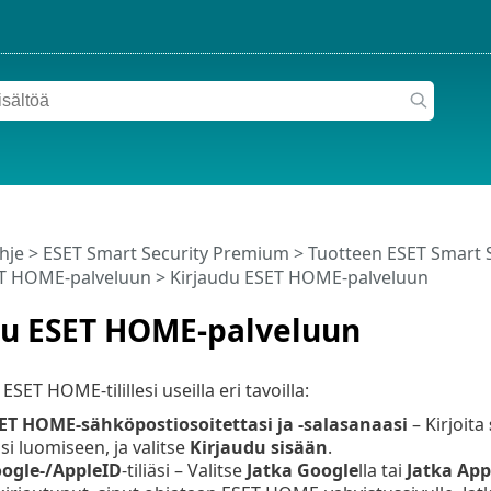
hje
>
ESET Smart Security Premium
>
Tuotteen ESET Smart 
ET HOME-palveluun
> Kirjaudu ESET HOME-palveluun
du ESET HOME-palveluun
ESET HOME-tilillesi useilla eri tavoilla:
ET HOME-sähköpostiosoitettasi ja -salasanaasi
– Kirjoita
si luomiseen, ja valitse
Kirjaudu sisään
.
ogle
-/
AppleID
-tiliäsi – Valitse
Jatka
Google
lla tai
Jatka
App