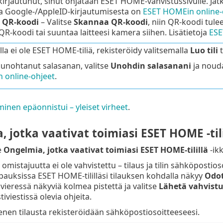
kirjautunut, sinut ohjataan ESET HOME-vahvistussivulle. Jatk
ja
Google
-/
AppleID
-kirjautumisesta on
ESET HOMEin online-
 QR-koodi
– Valitse
Skannaa QR-koodi
, niin QR-koodi tule
R-koodi tai suuntaa laitteesi kamera siihen. Lisätietoja
ESE
lla ei ole ESET HOME-tiliä, rekisteröidy valitsemalla
Luo tili
t
t unohtanut salasanan, valitse
Unohdin salasanani
ja nouda
n online-ohjeet
.
minen epäonnistui – yleiset virheet
.
 jotka vaativat toimiasi ESET HOME -tili
e
Ongelmia, jotka vaativat toimiasi ESET HOME-tilillä
-ikk
omistajuutta ei ole vahvistettu – tilaus ja tilin sähköpostiosoi
pauksissa ESET HOME-tililläsi tilauksen kohdalla näkyy
Odot
 vieressä näkyviä kolmea pistettä ja valitse
Lähetä vahvist
iviestissä olevia ohjeita.
nen tilausta rekisteröidään sähköpostiosoitteeseesi.