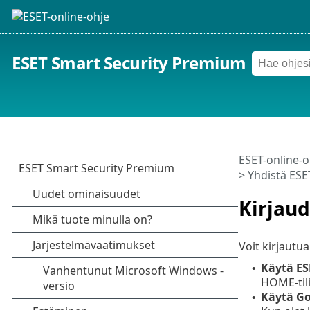
ESET Smart Security Premium
ESET-online-o
>
Yhdistä ES
Kirjau
Voit kirjautua 
Käytä ES
•
HOME-tili
Käytä
Go
•