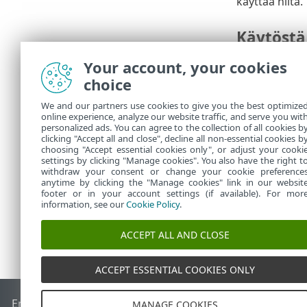
käyttää niitä.
Käytöstä
ESET F
Your account, your cookies
choice
Tietotu
ei toimi
We and our partners use cookies to give you the best optimize
tässä t
online experience, analyze our website traffic, and serve you wit
personalized ads. You can agree to the collection of all cookies b
käyttöö
clicking "Accept all and close", decline all non-essential cookies b
choosing "Accept essential cookies only", or adjust your cooki
settings by clicking "Manage cookies". You also have the right t
withdraw your consent or change your cookie preference
anytime by clicking the "Manage cookies" link in our websit
footer or in your account settings (if available). For mor
information, see our
Cookie Policy
.
ACCEPT ALL AND CLOSE
ACCEPT ESSENTIAL COOKIES ONLY
End of Life
ESET-tietämyskanta
ESET-foorumi
ESET Status P
MANAGE COOKIES