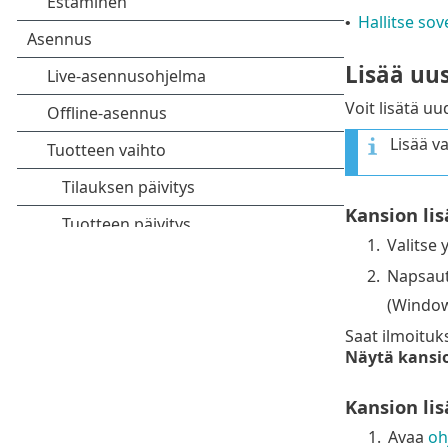
Hallitse sov
•
Lisää uus
Voit lisätä u
Lisää va
Kansion li
1.
Valitse 
2.
Napsauta
(Window
Saat ilmoituk
Näytä kansi
Kansion li
1.
Avaa
oh