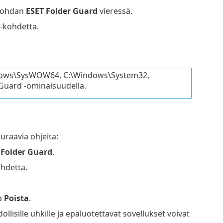
ohdan
ESET Folder Guard
vieressä.
-kohdetta.
\Windows\SysWOW64, C:\Windows\System32,
r Guard -ominaisuudella.
uraavia ohjeita:
 Folder Guard
.
hdetta.
a
Poista
.
lisille uhkille ja epäluotettavat sovellukset voivat