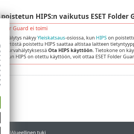
 poistetun HIPS:n vaikutus ESET Folder
older Guard ei toimi
rvahälytys näkyy
Yleiskatsaus
-osiossa, kun
HIPS
on poistett
. Käytöstä poistettu HIPS saattaa altistaa laitteen tietyntyy
d
ietoturvahälytyksessä
Ota HIPS käyttöön
. Tietokone on käy
h
y
n. Kun HIPS on otettu käyttöön, voit ottaa ESET Folder Gu
y
e
o
s
e
e
ortal
Alueellinen tuki