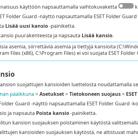
naisuus käyttöön napsauttamalla vaihtokuvaketta
k
ET Folder Guard -näyttö napsauttamalla ESET Folder Guard 
ta
Lisää uusi kansio
-painiketta.
 kansio puurakenteesta ja napsauta
Lisää kansio
.
sia asemia, siirrettäviä asemia ja tiettyjä kansioita (C:
ram Files (x86), C:\Program Files) ei voi suojata ESET Folde
ansio
kansion suojattujen kansioiden luettelosta noudattamalla se
man pääikkuna
>
Asetukset
>
Tietokoneen suojaus
>
ESET
Folder Guard -näyttö napsauttamalla ESET Folder Guard -ko
nsio ja napsauta
Poista kansio
-painiketta.
alitun kansion suojauksen poistaminen käytöstä valitsemall
littujen kansioiden suojauksen käytöstä, ne altistuvat mahdol