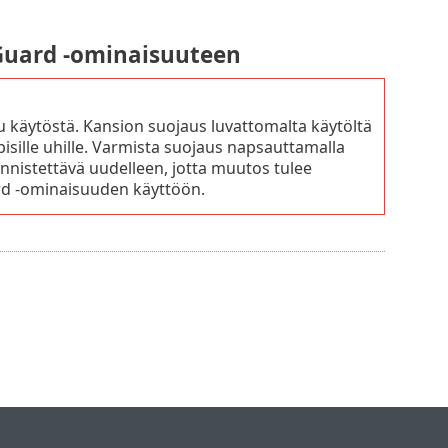
 Guard -ominaisuuteen
u käytöstä. Kansion suojaus luvattomalta käytöltä
ppisille uhille. Varmista suojaus napsauttamalla
nnistettävä uudelleen, jotta muutos tulee
ard -ominaisuuden käyttöön.