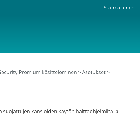
Suomalainen
Security Premium käsitteleminen
>
Asetukset
>
ä suojattujen kansioiden käytön haittaohjelmilta ja