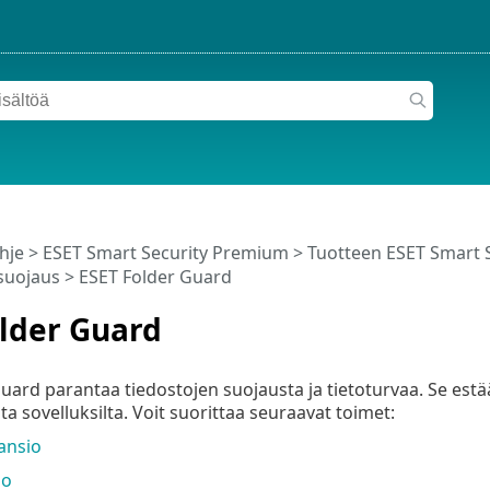
hje
>
ESET Smart Security Premium
>
Tuotteen ESET Smart 
suojaus
> ESET Folder Guard
lder Guard
uard parantaa tiedostojen suojausta ja tietoturvaa. Se estä
ta sovelluksilta. Voit suorittaa seuraavat toimet:
ansio
io