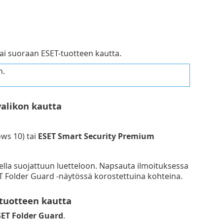
tai suoraan ESET-tuotteen kautta.
n.
valikon kautta
ws 10) tai
ESET Smart Security Premium
ella suojattuun luetteloon. Napsauta ilmoituksessa
SET Folder Guard -näytössä korostettuina kohteina.
-tuotteen kautta
SET Folder Guard
.