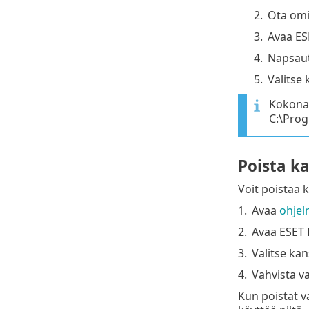
2.
Ota omi
3.
Avaa ES
4.
Napsau
5.
Valitse
Kokonai
C:\Prog
Poista k
Voit poistaa 
1.
Avaa
ohjel
2.
Avaa ESET 
3.
Valitse ka
4.
Vahvista v
Kun poistat va