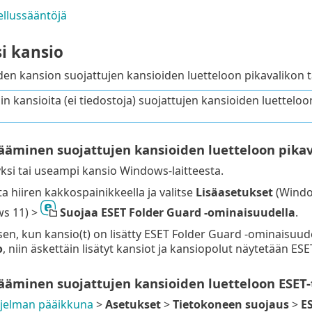
ellussääntöjä
i kansio
uden kansion suojattujen kansioiden luetteloon pikavalikon 
in kansioita (ei tiedostoja) suojattujen kansioiden luetteloo
sääminen suojattujen kansioiden luetteloon pika
yksi tai useampi kansio Windows-laitteesta.
 hiiren kakkospainikkeella ja valitse
Lisäasetukset
(Windo
s 11) >
Suojaa ESET Folder Guard -ominaisuudella
.
sen, kun kansio(t) on lisätty ESET Folder Guard -ominaisuud
o
, niin äskettäin lisätyt kansiot ja kansiopolut näytetään E
sääminen suojattujen kansioiden luetteloon ESET
jelman pääikkuna
>
Asetukset
>
Tietokoneen suojaus
>
E