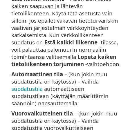
kaiken saapuvan ja lähtevän
tietoliikenteen. Käytä tätä asetusta vain
silloin, jos epäilet vakavan tietoturvariskin
vaativan järjestelmän verkkoyhteyden
katkaisemista. Kun verkkoliikenteen
suodatus on
Estä kaikki liikenne
-tilassa,
voit palauttaa palomuurin normaaliin
toimintaansa valitsemalla
Lopeta kaiken
tietoliikenteen torjuminen
-vaihtoehdon.
Automaattinen tila
– (kun jokin muu
suodatustila on käytössä) – Vaihda
suodatustila
automaattiseen
suodatustilaan (käyttäjän määrittämin
säännöin) napsauttamalla.
Vuorovaikutteinen tila
– (kun jokin muu
suodatustila on käytössä) – Vaihda
suodatustila vuorovaikutteiseen