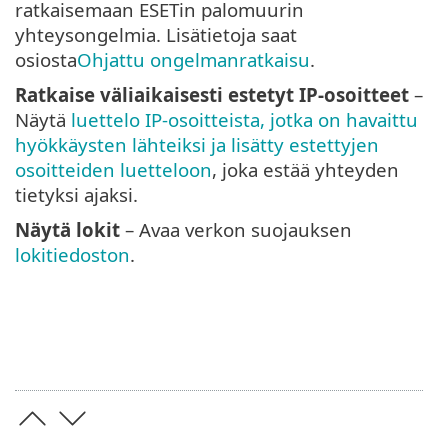
ratkaisemaan ESETin palomuurin
yhteysongelmia. Lisätietoja saat
osiosta
Ohjattu ongelmanratkaisu
.
Ratkaise väliaikaisesti estetyt IP-osoitteet
–
Näytä
luettelo IP-osoitteista, jotka on havaittu
hyökkäysten lähteiksi ja lisätty estettyjen
osoitteiden luetteloon
, joka estää yhteyden
tietyksi ajaksi.
Näytä lokit
– Avaa verkon suojauksen
lokitiedoston
.