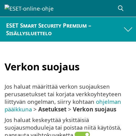
ESET Smart Security Premium –
Sisällysluettelo
Verkon suojaus
Jos haluat määrittää verkon suojauksen
perusasetukset tai korjata verkkoyhteyteen
liittyvän ongelman, siirry kohtaan
ohjelman
pääikkuna
>
Asetukset
>
Verkon suojaus
Jos haluat keskeyttää yksittäisiä
suojausmoduuleja tai poistaa niitä käytöstä,
napsauta vaihtokuvaketta
.