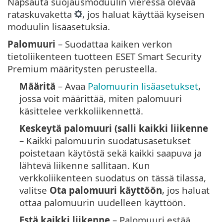
Napsauta suojausmoduulin vieressä olevaa
rataskuvaketta
, jos haluat käyttää kyseisen
moduulin lisäasetuksia.
Palomuuri
– Suodattaa kaiken verkon
tietoliikenteen tuotteen ESET Smart Security
Premium määritysten perusteella.
Määritä
– Avaa
Palomuurin lisäasetukset
,
jossa voit määrittää, miten palomuuri
käsittelee verkkoliikennettä.
Keskeytä palomuuri (salli kaikki liikenne
– Kaikki palomuurin suodatusasetukset
poistetaan käytöstä sekä kaikki saapuva ja
lähtevä liikenne sallitaan. Kun
verkkoliikenteen suodatus on tässä tilassa,
valitse
Ota palomuuri käyttöön
, jos haluat
ottaa palomuurin uudelleen käyttöön.
Estä kaikki liikenne
– Palomuuri estää