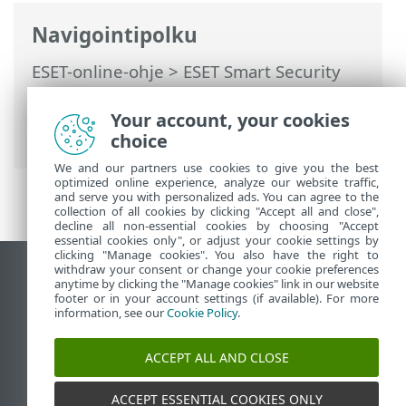
Navigointipolku
ESET-online-ohje
>
ESET Smart Security
Premium
>
Tuotteen ESET Smart Security
Premium käsitteleminen
>
Asetukset
>
Your account, your cookies
Verkon suojaus
choice
We and our partners use cookies to give you the best
optimized online experience, analyze our website traffic,
and serve you with personalized ads. You can agree to the
collection of all cookies by clicking "Accept all and close",
decline all non-essential cookies by choosing "Accept
essential cookies only", or adjust your cookie settings by
clicking "Manage cookies". You also have the right to
withdraw your consent or change your cookie preferences
Näytä tietokonesivusto
anytime by clicking the "Manage cookies" link in our website
footer or in your account settings (if available). For more
End of Life
information, see our
Cookie Policy
.
ESET-tietämyskanta
ESET-foorumi
ACCEPT ALL AND CLOSE
ESET Status Portal
Alueellinen tuki
ACCEPT ESSENTIAL COOKIES ONLY