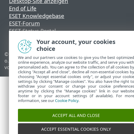
Desktop-Site anzeigen
End of Life
ESET Knowledgebase
ESET-Forum
ESET Status Portal
Regionaler Support
Your account, your cookies
choice
© 1992 - 2025 ESET, spol. s r.
Cookies verwalten
We and our partners use cookies to give you the best optimize
o. - Alle Rechte
Cookie-Richtlinie
online experience, analyze our website traffic, and serve you wit
vorbehalten.
personalized ads. You can agree to the collection of all cookies b
clicking "Accept all and close", decline all non-essential cookies b
choosing "Accept essential cookies only", or adjust your cooki
settings by clicking "Manage cookies". You also have the right t
withdraw your consent or change your cookie preference
anytime by clicking the "Manage cookies" link in our websit
footer or in your account settings (if available). For mor
information, see our
Cookie Policy
.
ACCEPT ALL AND CLOSE
ACCEPT ESSENTIAL COOKIES ONLY