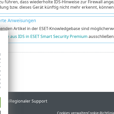
zu führen, dass wiederholte IDS-Hinweise zur Firewall ange
ng bzw. dieses Gerät künftig nicht mehr erkennt, können S
ierte Anweisungen
genden Artikel in der ESET-Knowledgebase sind möglicherwe
resse aus IDS in ESET Smart Security Premium
ausschließen
d
h
y
y
e
o
s
e
e
ortal
Regionaler Support
Cookies verwalten
Cookie-Richtlini