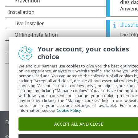
dies da
Anwendu
Illustr
Die fol
IP-Ad
•
Your account, your cookies
choice
We and our partners use cookies to give you the best optimize
online experience, analyze our website traffic, and serve you wit
personalized ads. You can agree to the collection of all cookies b
clicking "Accept all and close", decline all non-essential cookies b
choosing "Accept essential cookies only", or adjust your cooki
settings by clicking "Manage cookies". You also have the right t
withdraw your consent or change your cookie preference
anytime by clicking the "Manage cookies" link in our websit
footer or in your account settings (if available). For mor
information, see our
Cookie Policy
.
End of Life
ESET Knowledgebase
ESET-Forum
ESET Status P
ACCEPT ALL AND CLOSE
© 1992 - 2025 ESET, spol. s r. o. - Alle Rechte vorbehalten.