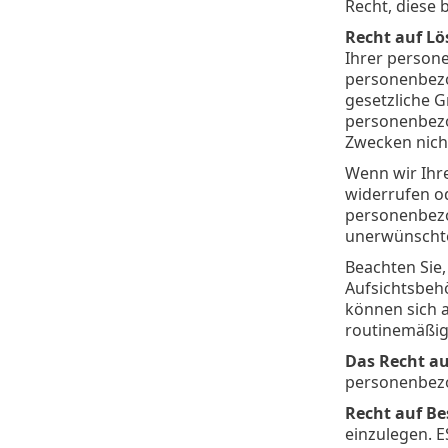
Recht, diese 
Recht auf Lö
Ihrer person
personenbezo
gesetzliche G
personenbezo
Zwecken nich
Wenn wir Ihr
widerrufen od
personenbezog
unerwünschte
Beachten Sie,
Aufsichtsbeh
können sich 
routinemäßig
Das Recht au
personenbezo
Recht auf B
einzulegen. E