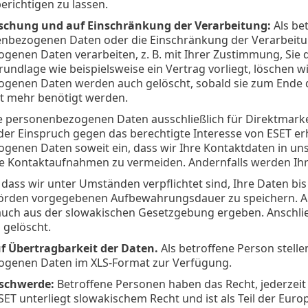
berichtigen zu lassen.
schung und auf Einschränkung der Verarbeitung:
Als be
enbezogenen Daten oder die Einschränkung der Verarbeitun
genen Daten verarbeiten, z. B. mit Ihrer Zustimmung, Sie
rundlage wie beispielsweise ein Vertrag vorliegt, lösche
genen Daten werden auch gelöscht, sobald sie zum Ende
t mehr benötigt werden.
e personenbezogenen Daten ausschließlich für Direktmark
er Einspruch gegen das berechtigte Interesse von ESET er
enen Daten soweit ein, dass wir Ihre Kontaktdaten in uns
 Kontaktaufnahmen zu vermeiden. Andernfalls werden Ih
 dass wir unter Umständen verpflichtet sind, Ihre Daten b
örden vorgegebenen Aufbewahrungsdauer zu speichern. 
auch aus der slowakischen Gesetzgebung ergeben. Anschl
 gelöscht.
f Übertragbarkeit der Daten.
Als betroffene Person stelle
genen Daten im XLS-Format zur Verfügung.
eschwerde:
Betroffene Personen haben das Recht, jederzeit
SET unterliegt slowakischem Recht und ist als Teil der Eu