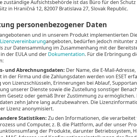
e zuständige Aufsichtsbehörde ist das Büro für den Schu
itz in Hraničná 12, 82007 Bratislava 27, Slovak Republic.
tung personenbezogener Daten
 angebotenen und in unserem Produkt implementierten D
Lizenzvereinbarung
angeboten, bedürfen jedoch mitunter 
ls zur Datensammlung im Zusammenhang mit der Bereitstell
 in der EULA und der
Dokumentation
. Für die Erbringung d
n:
gs- und Abrechnungsdaten:
Der Name, die E-Mail-Adresse, 
t in der Firma und die Zahlungsdaten werden von ESET erfas
g von Lizenzschlüsseln, Erinnerungen bei Ablauf, Supportan
llung unserer Dienste sowie die Zustellung sonstiger Bena
m Gesetz oder gemäß Ihrer Zustimmung zu ermöglichen. ESET
aten zehn Jahre lang aufzubewahren. Die Lizenzinformat
er Lizenz anonymisiert.
andere Statistiken:
Zu den Informationen, die verarbeite
prozess und Computer, z. B. die Plattform, auf der unser Pr
unktionsumfang der Produkte, darunter Betriebssystem, Ha