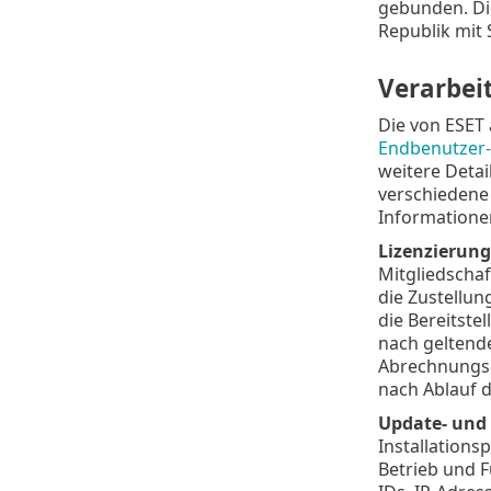
gebunden. Di
Republik mit S
Verarbei
Die von ESET
Endbenutzer-
weitere Detai
verschiedene
Informatione
Lizenzierun
Mitgliedschaf
die Zustellun
die Bereitste
nach geltende
Abrechnungsd
nach Ablauf d
Update- und 
Installations
Betrieb und F