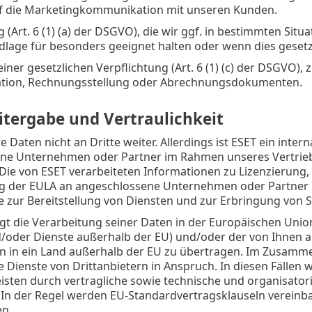
uf die Marketingkommunikation mit unseren Kunden.
(Art. 6 (1) (a) der DSGVO), die wir ggf. in bestimmten Situ
lage für besonders geeignet halten oder wenn dies gesetzli
iner gesetzlichen Verpflichtung (Art. 6 (1) (c) der DSGVO), 
ion, Rechnungsstellung oder Abrechnungsdokumenten.
tergabe und Vertraulichkeit
e Daten nicht an Dritte weiter. Allerdings ist ESET ein int
ne Unternehmen oder Partner im Rahmen unseres Vertriebs
t. Die von ESET verarbeiteten Informationen zu Lizenzieru
ng der EULA an angeschlossene Unternehmen oder Partner ü
e zur Bereitstellung von Diensten und zur Erbringung von 
t die Verarbeitung seiner Daten in der Europäischen Unio
/oder Dienste außerhalb der EU) und/oder der von Ihnen a
ten in ein Land außerhalb der EU zu übertragen. Im Zusa
e Dienste von Drittanbietern in Anspruch. In diesen Fällen 
isten durch vertragliche sowie technische und organisa
In der Regel werden EU-Standardvertragsklauseln vereinbar
n.