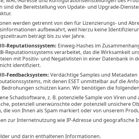
se, MAC-Adresse und Konfigurationseinstellungen des Prod
n sind die Bereitstellung von Update- und Upgrade-Dienste
ktur.
ionen werden getrennt von den für Lizenzierungs- und Ab
nsinformationen aufbewahrt, weil hierzu keine Identifizieru
zeitraum beträgt bis zu vier Jahre.
d®
-Reputationssystem:
Einweg-Hashes im Zusammenhang m
®-Reputationssystems verarbeitet, das die Wirksamkeit un
eien mit Positiv- und Negativlisten in einer Datenbank in d
cht identifiziert.
d®
-Feedbacksystem:
Verdächtige Samples und Metadaten „a
putationssystems, mit denen ESET unmittelbar auf die Anf
 Bedrohungen schützen kann. Wir benötigen die folgenden
ne Schadsoftware, z. B. potenzielle Sample von Viren un
che, potenziell unerwünschte oder potenziell unsichere Ob
, die von Ihnen als Spam markiert oder von unserem Prod
en zur Internetnutzung wie IP-Adresse und geografische I
lder und darin enthaltenen Informationen.