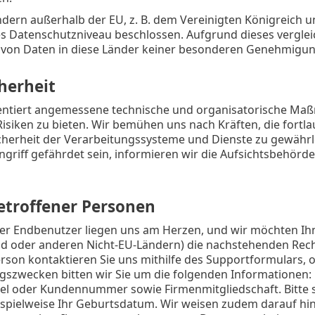
ndern außerhalb der EU, z. B. dem Vereinigten Königreich un
es Datenschutzniveau beschlossen. Aufgrund dieses vergle
von Daten in diese Länder keiner besonderen Genehmigun
herheit
ntiert angemessene technische und organisatorische Ma
Risiken zu bieten. Wir bemühen uns nach Kräften, die fortlau
cherheit der Verarbeitungssysteme und Dienste zu gewährle
griff gefährdet sein, informieren wir die Aufsichtsbehörde
etroffener Personen
ler Endbenutzer liegen uns am Herzen, und wir möchten Ih
d oder anderen Nicht-EU-Ländern) die nachstehenden Recht
rson kontaktieren Sie uns mithilfe des Supportformulars, o
ngszwecken bitten wir Sie um die folgenden Informationen:
sel oder Kundennummer sowie Firmenmitgliedschaft. Bitte
spielweise Ihr Geburtsdatum. Wir weisen zudem darauf hin