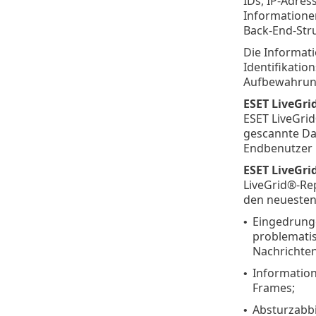
IDs, IP-Adres
Informatione
Back-End-Stru
Die Informat
Identifikatio
Aufbewahrungs
ESET LiveGri
ESET LiveGrid
gescannte Dat
Endbenutzer ni
ESET LiveGri
LiveGrid®-Re
den neuesten
Eingedrunge
•
problematis
Nachrichten
Information
•
Frames;
Absturzabbi
•