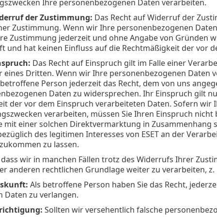
ungszwecken Ihre personenbezogenen Daten verarbeiten.
iderruf der Zustimmung:
Das Recht auf Widerruf der Zusti
ner Zustimmung. Wenn wir Ihre personenbezogenen Daten 
hre Zustimmung jederzeit und ohne Angabe von Gründen wi
ft und hat keinen Einfluss auf die Rechtmäßigkeit der vor 
nspruch:
Das Recht auf Einspruch gilt im Falle einer Verarb
 eines Dritten. Wenn wir Ihre personenbezogenen Daten ver
 betroffene Person jederzeit das Recht, dem von uns ange
nbezogenen Daten zu widersprechen. Ihr Einspruch gilt nur 
it der vor dem Einspruch verarbeiteten Daten. Sofern wir
szwecken verarbeiten, müssen Sie Ihren Einspruch nicht beg
e mit einer solchen Direktvermarktung in Zusammenhang steh
ezüglich des legitimen Interesses von ESET an der Verarb
 zukommen zu lassen.
 dass wir in manchen Fällen trotz des Widerrufs Ihrer Zu
er anderen rechtlichen Grundlage weiter zu verarbeiten, z. B
skunft:
Als betroffene Person haben Sie das Recht, jederze
n Daten zu verlangen.
richtigung:
Sollten wir versehentlich falsche personenbez