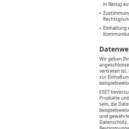
in Bezug a
Zustimmung 
•
Rechtsgrund
Einhaltung e
•
Kommunikat
Datenwei
Wir geben Ihr
angeschlosse
vertreten is
zur Einhaltu
beispielsweis
ESET bevorzug
Produkte und
sein, die Da
beispielsweis
und gewährle
Datenschutz. 
Bestimmunge