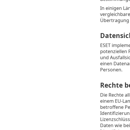
In einigen Lä
vergleichbar
Übertragung 
Datensic
ESET impleme
potenziellen 
und Ausfallsi
einen Datenan
Personen.
Rechte b
Die Rechte al
einem EU-Lan
betroffene Pe
Identifizieru
Lizenzschlüs
Daten wie bei