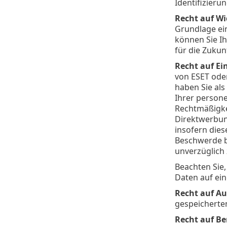
Identifizier
Recht auf W
Grundlage ei
können Sie I
für die Zukun
Recht auf Ei
von ESET oder
haben Sie als
Ihrer persone
Rechtmäßigke
Direktwerbung
insofern dies
Beschwerde b
unverzüglich
Beachten Sie,
Daten auf ein
Recht auf Au
gespeicherte
Recht auf Be