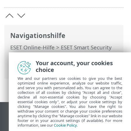
Navigationshilfe
ESET Online-Hilfe
>
ESET Smart Security
Premium
>
Rechtliche Dokumente >
Programm für ein besseres
Your account, your cookies
Kundenerlebnis
choice
We and our partners use cookies to give you the best
optimized online experience, analyze our website traffic,
and serve you with personalized ads. You can agree to the
collection of all cookies by clicking "Accept all and close",
decline all non-essential cookies by choosing "Accept
essential cookies only", or adjust your cookie settings by
clicking "Manage cookies". You also have the right to
withdraw your consent or change your cookie preferences
Desktop-Site anzeigen
anytime by clicking the "Manage cookies" link in our website
footer or in your account settings (if available). For more
End of Life
information, see our
Cookie Policy
.
ESET Knowledgebase