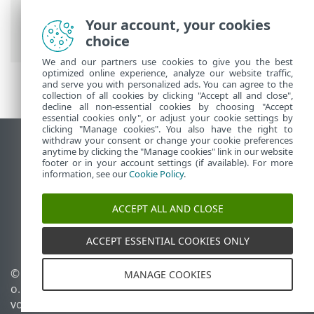
Security Premium
>
Tools
>
Taskplaner
>
Dialogfenster – Taskplaner > Optionen
Your account, your cookies
für geplante Scans
choice
We and our partners use cookies to give you the best
optimized online experience, analyze our website traffic,
and serve you with personalized ads. You can agree to the
collection of all cookies by clicking "Accept all and close",
decline all non-essential cookies by choosing "Accept
essential cookies only", or adjust your cookie settings by
clicking "Manage cookies". You also have the right to
withdraw your consent or change your cookie preferences
Desktop-Site anzeigen
anytime by clicking the "Manage cookies" link in our website
footer or in your account settings (if available). For more
End of Life
information, see our
Cookie Policy
.
ESET Knowledgebase
ESET-Forum
ACCEPT ALL AND CLOSE
ESET Status Portal
Regionaler Support
ACCEPT ESSENTIAL COOKIES ONLY
© 1992 - 2025 ESET, spol. s r.
Cookies verwalten
MANAGE COOKIES
o. - Alle Rechte
Cookie-Richtlinie
vorbehalten.