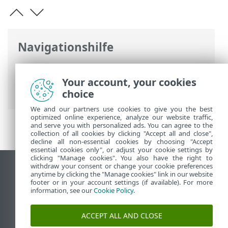
Navigationshilfe
ESET Online-Hilfe
>
ESET Smart Security
Premium
>
Arbeiten mit ESET Smart
Your account, your cookies
Security Premium
> Update
choice
We and our partners use cookies to give you the best
optimized online experience, analyze our website traffic,
and serve you with personalized ads. You can agree to the
collection of all cookies by clicking "Accept all and close",
decline all non-essential cookies by choosing "Accept
essential cookies only", or adjust your cookie settings by
clicking "Manage cookies". You also have the right to
withdraw your consent or change your cookie preferences
Desktop-Site anzeigen
anytime by clicking the "Manage cookies" link in our website
footer or in your account settings (if available). For more
End of Life
information, see our
Cookie Policy
.
ESET Knowledgebase
ESET-Forum
ACCEPT ALL AND CLOSE
ESET Status Portal