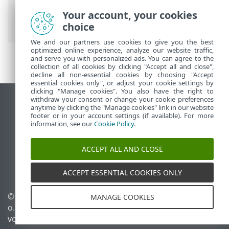
Security Premium
>
Tools
>
Sicheres
Heimnetzwerk
> Benachrichtigungen |
Your account, your cookies
Sicheres Heimnetzwerk
choice
We and our partners use cookies to give you the best
optimized online experience, analyze our website traffic,
and serve you with personalized ads. You can agree to the
collection of all cookies by clicking "Accept all and close",
decline all non-essential cookies by choosing "Accept
essential cookies only", or adjust your cookie settings by
clicking "Manage cookies". You also have the right to
withdraw your consent or change your cookie preferences
Desktop-Site anzeigen
anytime by clicking the "Manage cookies" link in our website
footer or in your account settings (if available). For more
End of Life
information, see our
Cookie Policy
.
ESET Knowledgebase
ESET-Forum
ACCEPT ALL AND CLOSE
ESET Status Portal
Regionaler Support
ACCEPT ESSENTIAL COOKIES ONLY
© 1992 - 2025 ESET, spol. s r.
Cookies verwalten
MANAGE COOKIES
o. - Alle Rechte
Cookie-Richtlinie
vorbehalten.