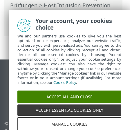
Prüfungen
>
Host Intrusion Prevention
System (HIPS)
>
HIPS-Interaktionsfenster
> Mögliches Ransomware-Verhalten
Your account, your cookies
erkannt
choice
We and our partners use cookies to give you the best
optimized online experience, analyze our website traffic,
and serve you with personalized ads. You can agree to the
collection of all cookies by clicking "Accept all and close",
decline all non-essential cookies by choosing "Accept
essential cookies only", or adjust your cookie settings by
clicking "Manage cookies". You also have the right to
withdraw your consent or change your cookie preferences
Desktop-Site anzeigen
anytime by clicking the "Manage cookies" link in our website
footer or in your account settings (if available). For more
End of Life
information, see our
Cookie Policy
.
ESET Knowledgebase
ESET-Forum
ACCEPT ALL AND CLOSE
ESET Status Portal
Regionaler Support
ACCEPT ESSENTIAL COOKIES ONLY
© 1992 - 2025 ESET, spol. s r.
Cookies verwalten
MANAGE COOKIES
o. - Alle Rechte
Cookie-Richtlinie