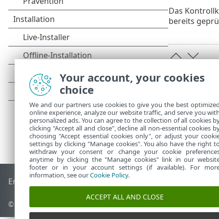
Das Kontroll
bereits geprü
Your account, your cookies
choice
We and our partners use cookies to give you the best optimize
online experience, analyze our website traffic, and serve you wit
personalized ads. You can agree to the collection of all cookies b
clicking "Accept all and close", decline all non-essential cookies b
choosing "Accept essential cookies only", or adjust your cooki
settings by clicking "Manage cookies". You also have the right t
withdraw your consent or change your cookie preference
anytime by clicking the "Manage cookies" link in our websit
footer or in your account settings (if available). For mor
information, see our
Cookie Policy
.
End of Life
ESET Knowledgebase
ESET-Forum
ESET Status P
ACCEPT ALL AND CLOSE
© 1992 - 2025 ESET, spol. s r. o. - Alle Rechte vorbehalten.