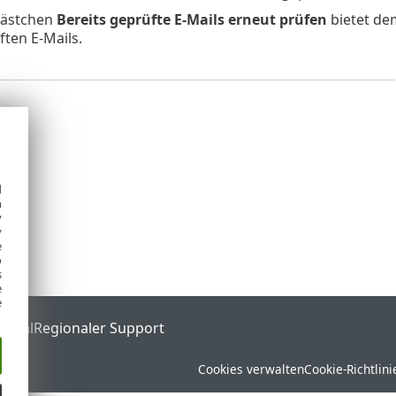
kästchen
Bereits geprüfte E-Mails erneut prüfen
bietet de
ften E-Mails.
d
h
y
y
e
o
s
e
e
ortal
Regionaler Support
Cookies verwalten
Cookie-Richtlini