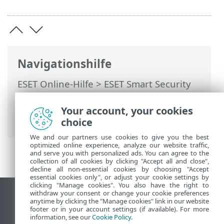
Navigationshilfe
ESET Online-Hilfe
>
ESET Smart Security
Premium
>
Erweiterte Einstellungen
>
Schutzfunktionen
>
E-Mail-Client-Schutz
Your account, your cookies
>
Postfachschutz
> Reaktion
choice
We and our partners use cookies to give you the best
optimized online experience, analyze our website traffic,
and serve you with personalized ads. You can agree to the
collection of all cookies by clicking "Accept all and close",
decline all non-essential cookies by choosing "Accept
essential cookies only", or adjust your cookie settings by
clicking "Manage cookies". You also have the right to
withdraw your consent or change your cookie preferences
Desktop-Site anzeigen
anytime by clicking the "Manage cookies" link in our website
footer or in your account settings (if available). For more
End of Life
information, see our
Cookie Policy
.
ESET Knowledgebase