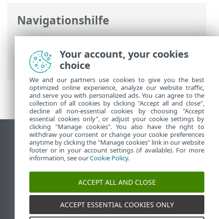
Navigationshilfe
ESET Online-Hilfe
>
ESET Smart Security
Premium
>
Erweiterte Einstellungen
>
Your account, your cookies
Fehlerbehebung > Log-Dateien
choice
We and our partners use cookies to give you the best
optimized online experience, analyze our website traffic,
and serve you with personalized ads. You can agree to the
collection of all cookies by clicking "Accept all and close",
decline all non-essential cookies by choosing "Accept
essential cookies only", or adjust your cookie settings by
clicking "Manage cookies". You also have the right to
withdraw your consent or change your cookie preferences
Desktop-Site anzeigen
anytime by clicking the "Manage cookies" link in our website
footer or in your account settings (if available). For more
End of Life
information, see our
Cookie Policy
.
ESET Knowledgebase
ESET-Forum
ACCEPT ALL AND CLOSE
ESET Status Portal
Regionaler Support
ACCEPT ESSENTIAL COOKIES ONLY