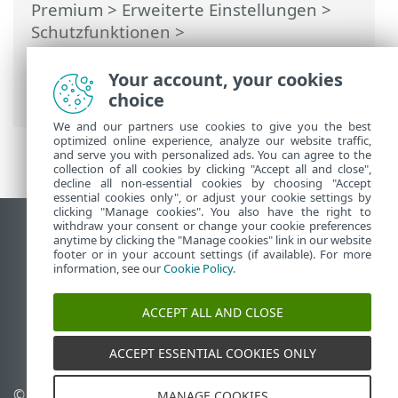
Premium
>
Erweiterte Einstellungen
>
Schutzfunktionen
>
Netzwerkzugriffsschutz
>
Netzwerkangriffsschutz (IDS)
> Schutz
Your account, your cookies
vor Brute-Force-Angriffen
choice
We and our partners use cookies to give you the best
optimized online experience, analyze our website traffic,
and serve you with personalized ads. You can agree to the
collection of all cookies by clicking "Accept all and close",
decline all non-essential cookies by choosing "Accept
essential cookies only", or adjust your cookie settings by
clicking "Manage cookies". You also have the right to
withdraw your consent or change your cookie preferences
Desktop-Site anzeigen
anytime by clicking the "Manage cookies" link in our website
footer or in your account settings (if available). For more
End of Life
information, see our
Cookie Policy
.
ESET Knowledgebase
ESET-Forum
ACCEPT ALL AND CLOSE
ESET Status Portal
Regionaler Support
ACCEPT ESSENTIAL COOKIES ONLY
© 1992 - 2025 ESET, spol. s r.
Cookies verwalten
MANAGE COOKIES