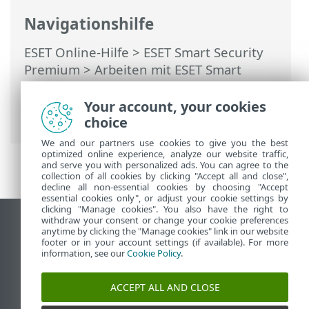
Navigationshilfe
ESET Online-Hilfe
>
ESET Smart Security
Premium
>
Arbeiten mit ESET Smart
Security Premium
>
Einstellungen
>
Sicherheits-Tools
> Browserschutz &
Your account, your cookies
Privatsphäre
choice
We and our partners use cookies to give you the best
optimized online experience, analyze our website traffic,
and serve you with personalized ads. You can agree to the
collection of all cookies by clicking "Accept all and close",
decline all non-essential cookies by choosing "Accept
essential cookies only", or adjust your cookie settings by
clicking "Manage cookies". You also have the right to
withdraw your consent or change your cookie preferences
Desktop-Site anzeigen
anytime by clicking the "Manage cookies" link in our website
footer or in your account settings (if available). For more
End of Life
information, see our
Cookie Policy
.
ESET Knowledgebase
ESET-Forum
ACCEPT ALL AND CLOSE
ESET Status Portal