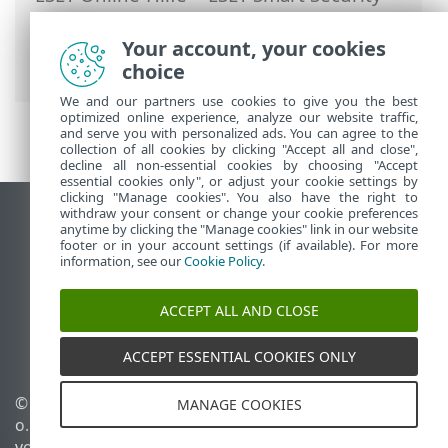
Premium
>
Arbeiten mit ESET Smart
Security Premium
>
Hilfe und Support
>
Your account, your cookies
Info zu ESET Smart Security Premium
choice
We and our partners use cookies to give you the best
optimized online experience, analyze our website traffic,
and serve you with personalized ads. You can agree to the
collection of all cookies by clicking "Accept all and close",
decline all non-essential cookies by choosing "Accept
essential cookies only", or adjust your cookie settings by
clicking "Manage cookies". You also have the right to
withdraw your consent or change your cookie preferences
Desktop-Site anzeigen
anytime by clicking the "Manage cookies" link in our website
footer or in your account settings (if available). For more
End of Life
information, see our
Cookie Policy
.
ESET Knowledgebase
ESET-Forum
ACCEPT ALL AND CLOSE
ESET Status Portal
Regionaler Support
ACCEPT ESSENTIAL COOKIES ONLY
© 1992 - 2025 ESET, spol. s r.
Cookies verwalten
MANAGE COOKIES
o. - Alle Rechte
Cookie-Richtlinie
vorbehalten.