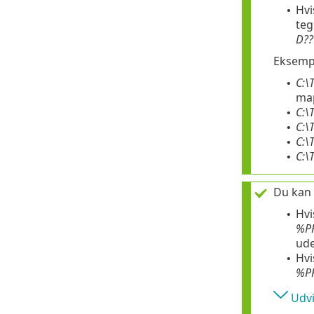
Hvi
•
teg
D??
Eksemp
C:\
•
map
C:\
•
C:\
•
C:\
•
C:\
•
Du kan
Hvi
•
%P
ude
Hvi
•
%P
Udvi