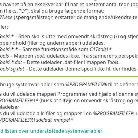
s navnet på en eksekverbar fil har et bestemt antal tegn (o
n (f.eks. "D"), skal du bruge følgende format:
??.exe
(spørgsmålstegn erstatter de manglende/ukendte te
ler:
Tools\*
– Stien skal slutte med omvendt skråstreg
(\)
og stje
peindhold (filer og undermapper) udelades.
Tools\*.*
– Samme funktionsmåde som
C:\Tools\*
Tools
– Mappen
Tools
udelades ikke. Fra scannerens perspek
Tools\*.dat
– Dette udelader
.dat
-filer i mappen
Tools
.
Tools\sg.dat
– Dette udelader denne specifikke fil, der findes 
 bruge systemvariabler som
%PROGRAMFILES%
til at define
s du vil udelade mappen Programmer ved hjælp af denne sy
ROGRAMFILES%\*
(husk at tilføje en omvendt skråstreg og en 
ladelser
s du vil udelade alle filer og mapper i en
%PROGRAMFILES%
-
ROGRAMFILES%\
udeladt_mappe
\*
d listen over understøttede systemvariabler