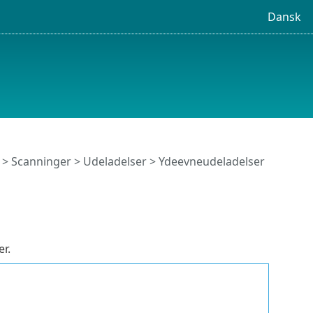
Dansk
>
Scanninger
>
Udeladelser
>
Ydeevneudeladelser
r.