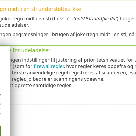
gn midt i en sti understøttes ikke
jokertegn midt i en sti (f.eks.
C:\Tools\*\Data\file.dat
) funger
udeladelser.
ingen begrænsninger i brugen af jokertegn midt i en sti, n
ølge for udeladelser
 er ingen indstillinger til justering af prioritetsniveauet f
pper (som for
firewallregler
, hvor regler køres oppefra og 
 den første anvendelige regel registreres af scanneren, ev
d
færre regler, jo bedre er scanningens ydeevne.
h
y
gå at oprette samtidige regler.
y
e
o
s
e
e