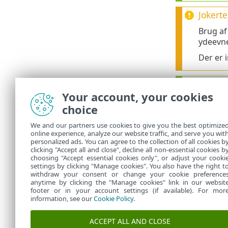
Jokerte
Brug af 
ydeevne
Der er 
Rækkef
Your account, your cookies
Der
•
choice
kna
Når
•
We and our partners use cookies to give you the best optimize
Jo 
•
online experience, analyze our website traffic, and serve you wit
personalized ads. You can agree to the collection of all cookies b
Und
•
clicking "Accept all and close", decline all non-essential cookies b
choosing "Accept essential cookies only", or adjust your cooki
settings by clicking "Manage cookies". You also have the right t
withdraw your consent or change your cookie preference
anytime by clicking the "Manage cookies" link in our websit
footer or in your account settings (if available). For mor
information, see our
Cookie Policy
.
ACCEPT ALL AND CLOSE