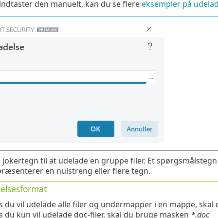
indtaster den manuelt, kan du se flere
eksempler på udela
jokertegn til at udelade en gruppe filer. Et spørgsmålstegn 
præsenterer en nulstreng eller flere tegn.
elsesformat
s du vil udelade alle filer og undermapper i en mappe, ska
s du kun vil udelade doc-filer, skal du bruge masken
*.doc