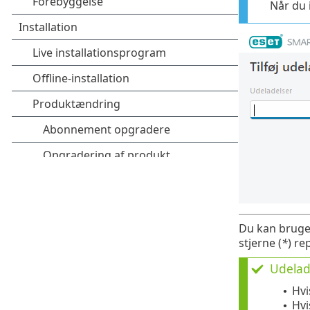
Når du 
Du kan bruge 
stjerne (
*
) re
Udelad
Hvi
•
Hvi
•