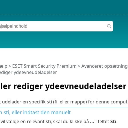
jælp
>
ESET Smart Security Premium
>
Avanceret opsætning
r rediger ydeevneudeladelser
eller rediger ydeevneudeladelser
 udelader en specifik sti (fil eller mappe) for denne compute
 sti, eller indtast den manuelt
vil vælge en relevant sti, skal du klikke på
...
i feltet
Sti
.