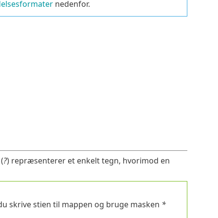
delsesformater
nedenfor.
(
?
) repræsenterer et enkelt tegn, hvorimod en
l du skrive stien til mappen og bruge masken
*