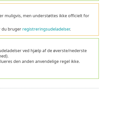
er muligvis, men understøttes ikke officielt for
år du bruger
registreringsudeladelser
.
or udeladelser ved hjælp af de øverste/nederste
ned).
alueres den anden anvendelige regel ikke.