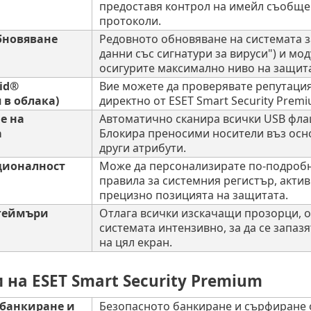
предоставя контрол на имейл съобщен
протоколи.
бновяване
Редовното обновяване на системата за
данни със сигнатури за вируси") и мо
осигурите максимално ниво на защит
rid®
Вие можете да проверявате репутаци
 в облака)
директно от ESET Smart Security Premi
е на
Автоматично сканира всички USB флаш
а
Блокира преносими носители въз осно
други атрибути.
ционалност
Може да персонализирате по-подробно
правила за системния регистър, акти
прецизно позицията на защитата.
геймъри
Отлага всички изскачащи прозорци, 
системата интензивно, за да се запаз
на цял екран.
на ESET Smart Security Premium
 банкиране и
Безопасното банкиране и сърфиране 