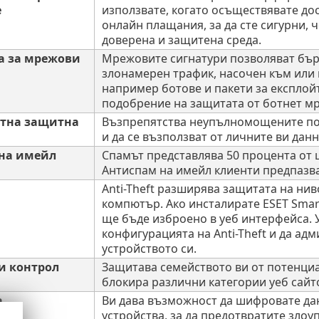
е
използвате, когато осъществявате до
онлайн плащания, за да сте сигурни, 
доверена и защитена среда.
 за мрежови
Мрежовите сигнатури позволяват бър
злонамерен трафик, насочен към или 
например ботове и пакети за експлойт
подобрение на защитата от ботнет м
тна защитна
Възпрепятства неупълномощените пот
и да се възползват от личните ви данн
на имейл
Спамът представлява 50 процента от 
Антиспам на имейл клиенти предпазва
Anti-Theft разширява защитата на нив
компютър. Ако инсталирате ESET Smart 
ще бъде изброено в уеб интерфейса. 
конфигурацията на Anti-Theft и да адм
устройството си.
и контрол
Защитава семейството ви от потенци
блокира различни категории уеб сайт
a
Ви дава възможност да шифровате да
устройства, за да предотвратите зло