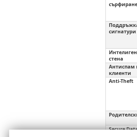
сърфиран
Поддръжка
сигнатури
Интелиген
стена
Антиспам 
клиенти
Anti-Theft
Родителск
Secure Dat