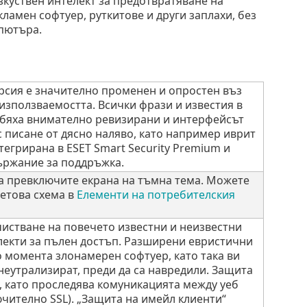
куствен интелект за предотвратяване на
ламен софтуер, руткитове и други заплахи, без
пютъра.
рсия е значително променен и опростен въз
 използваемостта. Всички фрази и известия в
бяха внимателно ревизирани и интерфейсът
 писане от дясно наляво, като например иврит
егрирана в ESET Smart Security Premium и
ържание за поддръжка.
а превключите екрана на тъмна тема. Можете
ветова схема в
Елементи на потребителския
истване на повечето известни и неизвестни
плекти за пълен достъп. Разширени евристични
 момента злонамерен софтуер, като така ви
неутрализират, преди да са навредили. Защита
, като проследява комуникацията между уеб
чително SSL). „Защита на имейл клиенти“