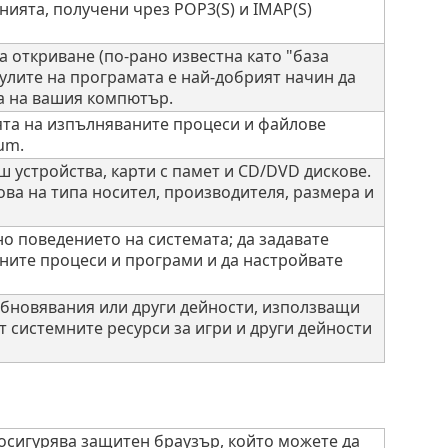
ията, получени чрез POP3(S) и IMAP(S)
 откриване (по-рано известна като "база
дулите на програмата е най-добрият начин да
а на вашия компютър.
ята на изпълняваните процеси и файлове
um.
 устройства, карти с памет и CD/DVD дискове.
ва на типа носител, производителя, размера и
 поведението на системата; да задавате
вните процеси и програми и да настройвате
обновявания или други дейности, използващи
ят системните ресурси за игри и други дейности
осигурява защитен браузър, който можете да