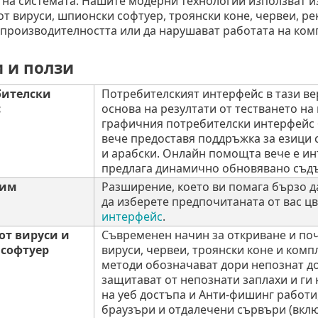
на системата. Нашите модерни технологии използват из
т вируси, шпионски софтуер, троянски коне, червеи, рек
 производителността или да нарушават работата на ком
 и ползи
бителски
Потребителският интерфейс в тази ве
с
основа на резултати от тестването на
графичния потребителски интерфейс 
вече предоставя поддръжка за езици с
и арабски. Онлайн помощта вече е инт
предлага динамично обновявано съд
жим
Разширение, което ви помага бързо д
да изберете предпочитаната от вас ц
интерфейс
.
от вируси и
Съвременен начин за откриване и поч
софтуер
вируси, червеи, троянски коне и ком
методи обозначават дори непознат до
защитават от непознати заплахи и ги 
на уеб достъпа и Анти-фишинг работи
браузъри и отдалечени сървъри (вклю