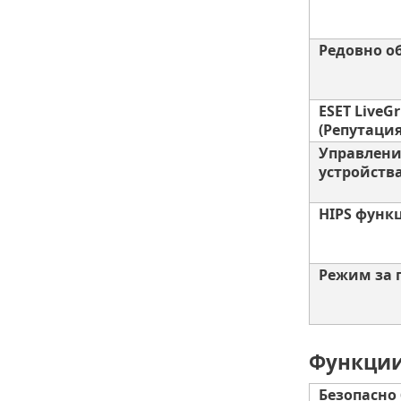
Редовно о
ESET LiveG
(Репутация
Управлени
устройств
HIPS функ
Режим за 
Функции 
Безопасно