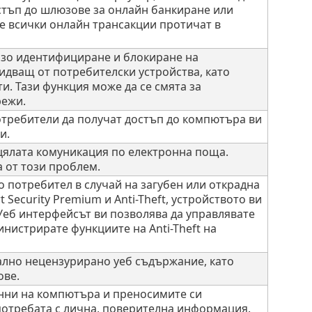
стъп до шлюзове за онлайн банкиране или
че всички онлайн трансакции протичат в
зо идентифициране и блокиране на
идващ от потребителски устройства, като
и. Тази функция може да се смята за
режи.
ребители да получат достъп до компютъра ви
и.
цялата комуникация по електронна поща.
 от този проблем.
о потребител в случай на загубен или открадна
Security Premium и Anti-Theft, устройството ви
Уеб интерфейсът ви позволява да управлявате
инистрирате функциите на Anti-Theft на
ално нецензурирано уеб съдържание, като
ове.
нни на компютъра и преносимите си
употребата с лична, поверителна информация.