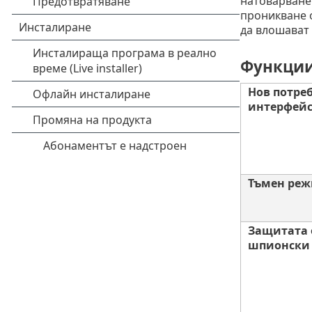
натоварване 
проникване о
да влошават
Функции
Нов потре
интерфей
Тъмен ре
Защитата 
шпионски 