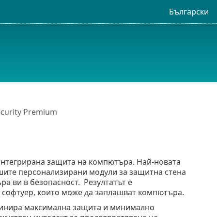
Български
ecurity Premium
 интегрирана защита на компютъра. Най-новата
нашите персонализирани модули за защитна стена
ра ви в безопасност. Резултатът е
н софтуер, които може да заплашват компютъра.
мбинира максимална защита и минимално