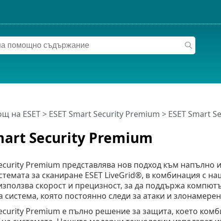
щ на ESET
>
ESET Smart Security Premium
>
ESET Smart S
mart Security Premium
Security Premium представлява нов подход към напълно
стемата за сканиране ESET LiveGrid®, в комбинация с 
използва скорост и прецизност, за да поддържа компютъ
 система, която постоянно следи за атаки и злонамере
Security Premium е пълно решение за защита, което ко