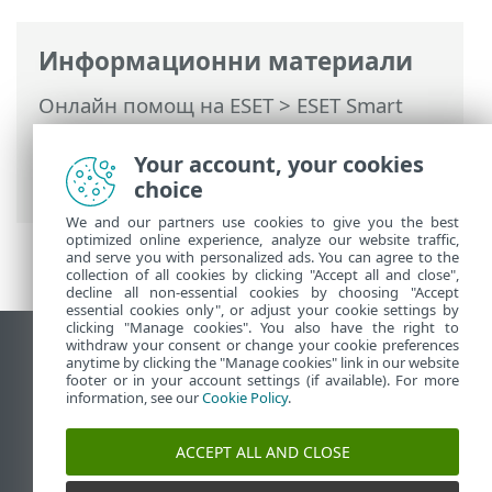
Информационни материали
Онлайн помощ на ESET
>
ESET Smart
Security Premium
>
Разширена
настройка
>
Защити
>
Управление на
Your account, your cookies
устройства
> Контрол на микрофона
choice
We and our partners use cookies to give you the best
optimized online experience, analyze our website traffic,
and serve you with personalized ads. You can agree to the
collection of all cookies by clicking "Accept all and close",
decline all non-essential cookies by choosing "Accept
essential cookies only", or adjust your cookie settings by
clicking "Manage cookies". You also have the right to
withdraw your consent or change your cookie preferences
Преглед на настолна версия на сайт
anytime by clicking the "Manage cookies" link in our website
footer or in your account settings (if available). For more
End of Life
information, see our
Cookie Policy
.
База със знания на ESET
Форум на ESET
ACCEPT ALL AND CLOSE
ESET Status Portal