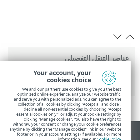
عناصر التنقل التفصيلي
تعليمات ESET عبر الإنترنت
>
ESET Smart
Your account, your
Security Premium
>
تنشيط المنتج
>
cookies choice
استخدام حساب ESET HOME
We and our partners use cookies to give you the best
optimized online experience, analyze our website traffic,
and serve you with personalized ads. You can agree to the
collection of all cookies by clicking "Accept all and close",
decline all non-essential cookies by choosing "Accept
essential cookies only", or adjust your cookie settings by
clicking "Manage cookies". You also have the right to
withdraw your consent or change your cookie preferences
anytime by clicking the "Manage cookies" link in our website
عرض موقع سطح المكتب
footer or in your account settings (if available). For more
.
information, see our
Cookie Policy