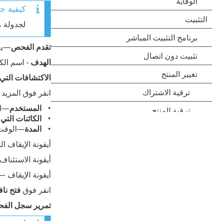
كيفية ج
لجدولة م
تقدم الفحص
—يع
الهدف
- اسم الكا
الاكتشافات التي
انقر فوق المزيد 
المستخدم
—اس
الكائنات التي
المدة
—الوقت 
أيقونة الإيقاف 
أيقونة الاستئناف
أيقونة الإيقاف 
انقر فوق
فتح نا
تمرير سجل الف