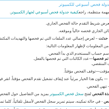
دولة فحص أسبوعي للكمبيوتر
همة منتظمة، راجع
كيفية جدولة فحص أسبوعي لجهاز الكمبيوتر
.
رض شريط التقدم حالة الفحص الجاري.
ئن الجاري فحصه حالياً وموقعه.
 حدثت
– لعرض إجمالي عدد الملفات التي تم فحصها والتهديدات المكتشفة
من المعلومات لإظهار المعلومات التالية:
م حساب المستخدم الذي بدأ الفحص.
 تم فحصها
—عدد الكائنات التي تم فحصها بالفعل.
المنقضي.
المؤقت—توقف الفحص مؤقتاً.
 — يكون هذا الخيار مرئياً عند إيقاف تشغيل تقدم الفحص مؤقتاً. انقر فو
— تنهي الفحص.
فذة الفحص
لفتح
سجل فحص الكمبيوتر
بمزيد من التفاصيل حول الفحص
حص
- في حالة تمكينه، سيتم تمرير سجل الفحص لأسفل تلقائياً، كلما تم