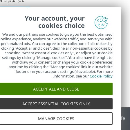
عند تشغيله في
تتوفر إج
Your account, your
الكمبيوتر
قيد التش
cookies choice
للحفاظ ع
We and our partners use cookies to give you the best optimized
online experience, analyze our website traffic, and serve you with
سيبدأ الإجراء ال
personalized ads. You can agree to the collection of all cookies by
تنازلي لمدة 30 ثانية (انقر فوق
clicking "Accept all and close", decline all non-essential cookies by
choosing "Accept essential cookies only", or adjust your cookie
settings by clicking "Manage cookies". You also have the right to
withdraw your consent or change your cookie preferences
anytime by clicking the "Manage cookies" link in our website
footer or in your account settings (if available). For more
.
information, see our
Cookie Policy
ACCEPT ALL AND CLOSE
ACCEPT ESSENTIAL COOKIES ONLY
End of Life
قاعدة معارف ESET
منتدى ESET
ESET Status Portal
ا
MANAGE COOKIES