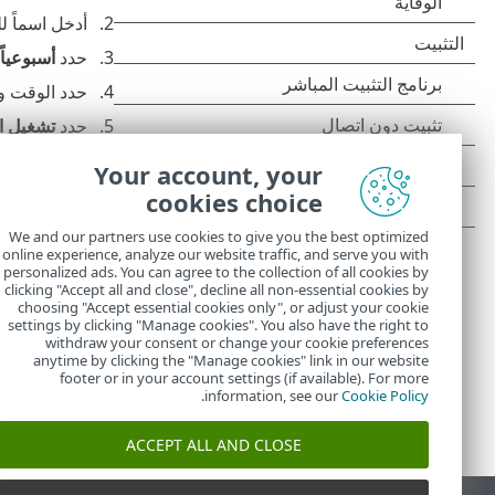
أدخل اسماً ل
حدد
أسبوعياً
ل
حدد الوقت وال
حدد
تشغيل ا
تشغيل الكمبي
Your account, your
راجع ملخص ا
cookies choice
من القائمة ا
We and our partners use cookies to give you the best optimized
انقر فوق
إنها
online experience, analyze our website traffic, and serve you with
personalized ads. You can agree to the collection of all cookies by
clicking "Accept all and close", decline all non-essential cookies by
choosing "Accept essential cookies only", or adjust your cookie
settings by clicking "Manage cookies". You also have the right to
withdraw your consent or change your cookie preferences
anytime by clicking the "Manage cookies" link in our website
footer or in your account settings (if available). For more
.
information, see our
Cookie Policy
ACCEPT ALL AND CLOSE