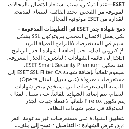
ESET
—عند التمكين، سيتم استبعاد الاتصال بالمجالات
الموثوقة من الفحص. تحدد القائمة البيضاء المدمجة
المُدارة من ESET موثوقية المجال.
دمج شهادة جذر ESET في التطبيقات المدعومة
–
لكي يعمل الاتصال المحمي ببروتوكول SSL بشكل
سليم في المستعرضات/البرامج العميلة للبريد
الإلكتروني لديك، يجب إضافة الشهادة الجذر لبرنامج
ESET إلى قائمة الشهادات (الناشرين) الجذر المعروفة.
عند تمكين ESET Smart Security Premium،
سيقوم تلقائياً بإضافة شهادة ESET SSL Filter CA إلى
مستعرضات معروفة (على سبيل المثال Opera).
بالنسبة للمستعرضات التي تستخدم متجر شهادات
النظام، تتم إضافة الشهادة تلقائياً. على سبيل المثال،
يتم تكوين Firefox تلقائياً لاعتماد جهات الجذر
الموثوقة في متجر شهادات النظام.
لتطبيق الشهادة على مستعرضات غير مدعومة، انقر
فوق
عرض الشهادة
>
التفاصيل
>
نسخ إلى ملف...
،