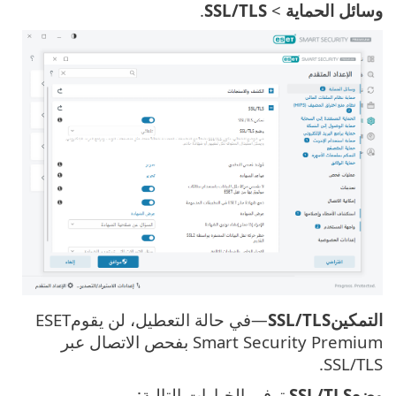
وسائل الحماية
>
SSL/TLS
.
التمكينSSL/TLS
—في حالة التعطيل، لن يقومESET
Smart Security Premium بفحص الاتصال عبر
SSL/TLS.
وضعSSL/TLS
توفر بالخيارات التالية: