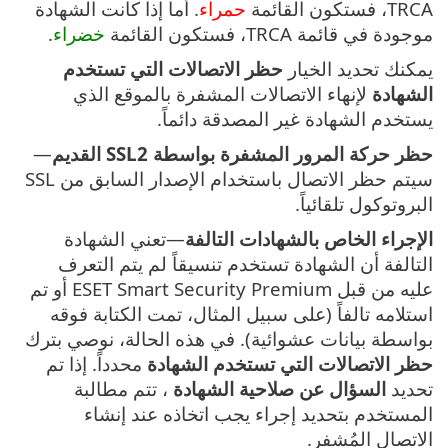
TRCA، فستكون القائمة
حمراء
. أما إذا كانت الشهادة
موجودة في قائمة TRCA، فستكون القائمة
خضراء
.
يمكنك تحديد الخيار
حظر الاتصالات التي تستخدم
الشهادة
لإنهاء الاتصالات المشفرة بالموقع الذي
يستخدم الشهادة غير المصدقة دائماً.
حظر حركة المرور المشفرة بواسطة SSL2 القديم
—
سيتم حظر الاتصال باستخدام الإصدار السابق من SSL
البروتوكول تلقائياً.
الإجراء الخاص بالشهادات التالفة
—تعني الشهادة
التالفة أن الشهادة تستخدم تنسيقاً لم يتم التعرف
عليه من قبل ESET Smart Security Premium أو تم
استلامه تالفاً (على سبيل المثال، تمت الكتابة فوقه
بواسطة بيانات عشوائية). في هذه الحالة، نوصي بترك
حظر الاتصالات التي تستخدم الشهادة
محدداً. إذا تم
تحديد
السؤال عن صلاحية الشهادة
، تتم مطالبة
المستخدم بتحديد إجراء يجب اتخاذه عند إنشاء
الاتصال المُشفر.