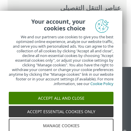
عناصر التنقل التفصيلي
تعليمات ESET عبر الإنترنت
>
ESET Smart
Your account, your
Security Premium
>
الإعداد المتقدم
>
وسائل
cookies choice
الحماية
> SSL/TLS
We and our partners use cookies to give you the best
optimized online experience, analyze our website traffic,
and serve you with personalized ads. You can agree to the
collection of all cookies by clicking "Accept all and close",
decline all non-essential cookies by choosing "Accept
essential cookies only", or adjust your cookie settings by
clicking "Manage cookies". You also have the right to
withdraw your consent or change your cookie preferences
anytime by clicking the "Manage cookies" link in our website
عرض موقع سطح المكتب
footer or in your account settings (if available). For more
.
information, see our
Cookie Policy
End of Life
قاعدة معارف ESET
ACCEPT ALL AND CLOSE
منتدى ESET
ESET Status Portal
ACCEPT ESSENTIAL COOKIES ONLY
الدعم الإقليمي
MANAGE COOKIES