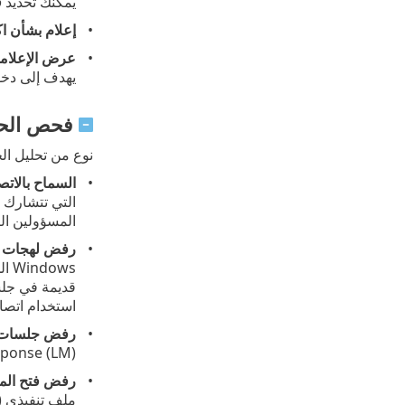
يمكنك تحديد
ف
إعلام بشأن ا
عرض الإعلاما
يهدف إلى دخو
فحص الح
نوع من تحليل الح
السماح بالاتص
التي تتشارك 
المسؤولين الكثير من م
رفض لهجات SMB القديمة (غير المدعومة)
استخدام اتصال SMB بشكل عام) مع كمبيوتر به إصدار أقدم م
رفض جلسات SMB بدون أمان مو
 Challenge/Response (LM
رفض فتح الملف