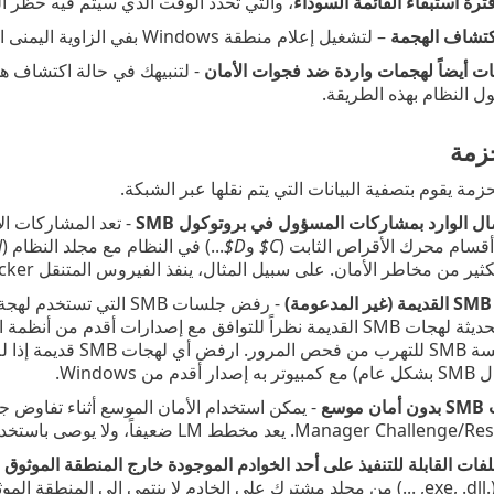
ترة استبقاء القائمة السوداء
، والتي تحدد الوقت الذي سيتم فيه حظر ال
كتشاف الهجمة
– لتشغيل إعلام منطقة Windows بفي الزاوية اليمنى السفلية من الشاشة.
ت أيضاً لهجمات واردة ضد فجوات الأمان
- لتنبيهك في حالة اكتشاف هج
ل النظام بهذه الطريقة.
زمة
زمة يقوم بتصفية البيانات التي يتم نقلها عبر الشبكة.
ال الوارد بمشاركات المسؤول في بروتوكول SMB
- تعد المشاركات ا
أقسام محرك الأقراص الثابت (
C$
و
D$
...) في النظام مع مجلد النظام (
$
خاطر الأمان. على سبيل المثال، ينفذ الفيروس المتنقل Conficker هجمات قواميس للاتصال بمشاركات المسؤولين.
قديمة في جلسة SMB للت
ن Windows.
سع
Manager). يعد مخطط LM ضعيفاً، ولا يوصى باستخدامه.
ات القابلة للتنفيذ على أحد الخوادم الموجودة خارج المنطقة الموثوق بها
ملف تنفيذي (.exe, .dll, ...) من مجلد مشترك على الخادم لا ينتمي إلى الم