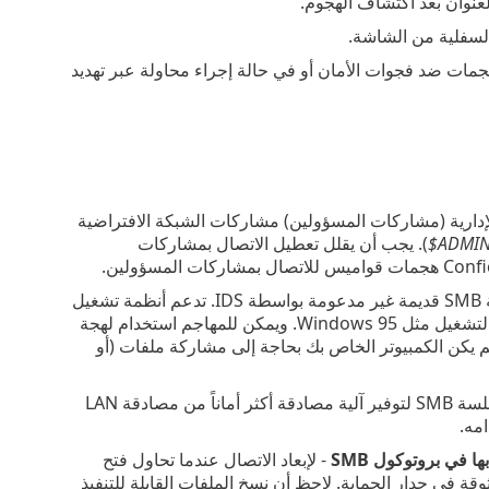
عنوان بعد اكتشاف الهجوم.
مات ضد فجوات الأمان أو في حالة إجراء محاولة عبر تهديد
لإدارية (مشاركات المسؤولين) مشاركات الشبكة الافتراضية
ADMIN
). يجب أن يقلل تعطيل الاتصال بمشاركات
- رفض جلسات SMB التي تستخدم لهجة SMB قديمة غير مدعومة بواسطة IDS. تدعم أنظمة تشغيل
Windows الحديثة لهجات SMB القديمة نظراً للتوافق مع إصدارات أقدم من أنظمة التشغيل مثل Windows 95. ويمكن للمهاجم استخدام لهجة
هرب من فحص المرور. ارفض أي لهجات SMB قديمة إذا لم يكن الكمبيوتر الخاص بك بحاجة إلى مشاركة ملفات (أو
- يمكن استخدام الأمان الموسع أثناء تفاوض جلسة SMB لتوفير آلية مصادقة أكثر أماناً من مصادقة LAN
 في بروتوكول SMB
- لإبعاد الاتصال عندما تحاول فتح
نطقة الموثوقة في جدار الحماية. لاحظ أن نسخ الملفات القابلة للتنفيذ