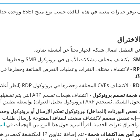
قد يختلف توفر خيارات 
اختراق
التطفل اتصال شبكة الجهاز بحثاً عن أنشطة ضارة.
- يكتشف مختلف مشكلات الأمان في بروتوكول SMB ويحظرها.
- لاكتشاف مختلف الثغرات وعمليات التعرض الشائعة وحظرها في نظ
.
- لاكتشاف CVEs المختلفة وحظرها في بروتوكول RDP (انظر أعلاه).
- اكتشاف هجمات تسمم
كول تحليل العنوان) بواسطة تطبيق أو جهاز الشبكة لتحديد عنوان Ethernet.
 فحص البورتات (المداخل) لبروتوكول تحكم الإرسال أو بروتوكول وحدة
نه تطبيق مصمم لاكتشاف مضيف للمنافذ المفتوحة بإرسال طلبات عمل
واختراق ثغرات الخدمة. اقرأ المزيد حول هذا النوع من الهجمات في
الم
ر آمن بعد اكتشاف هجمة
- تتم إضافة عناوين IP المك