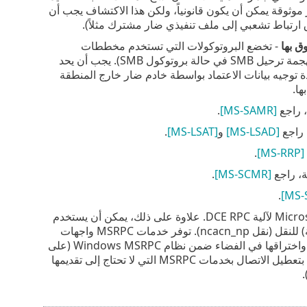
موثوقة يمكن أن يكون قانونياً، ولكن هذا الاكتشاف يجب أن
 ارتباط تشعبي إلى ملف تنفيذي ضار مشترك مثلاً).
- تخضع البروتوكولات التي تستخدم مخططات
مصادقة NTLMNTLM (الإصدارين كليهما) لهجمة إعادة توجيه بيانات اعتماد (تُعرف بهجمة ترحيل SMB في حالة بروتوكول SMB). يجب أن يحد
عن إعادة توجيه بيانات الاعتماد بواسطة خادم ضار خارج المنطقة
 راجع
[MS-SAMR]
.
 راجع
[MS-LSAD]
و
[MS-LSAT]
.
.
[MS-RRP]
ة، راجع
[MS-SCMR]
.
.
- خدمات MSRPC الأخرى. MSRPC هو تنفيذ Microsoft لآلية DCE RPC. علاوة على ذلك، يمكن أن يستخدم
MSRPC ‏‏ممرات بيانات مسماة محمولة في بروتوكول SMB (مشاركة ملفات الشبكة) للنقل (نقل ncacn_np). توفر خدمات MSRPC واجهات
للوصول إلى أنظمة Windows وإدارتها عن بُعد. تم اكتشاف العديد من ثغرات الأمان واختراقها في الفضاء ضمن نظام Windows MSRPC (على
سبيل المثال، الفيروس المتنقل Conficker والفيروس المتنقل Sasser وغيرها). قم بتعطيل الاتصال بخدمات MSRPC التي لا تحتاج إلى تقديمها