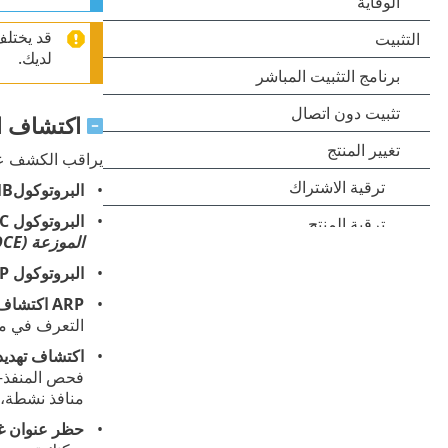
لديك.
اكتشاف ال
يراقب الكشف عن 
البروتوكولSMB
البروتوكول RPC
الموزعة (DCE)
البروتوكول RDP
ARP اكتشاف هجمة تسمم بروتوكول
التعرف في محول الشبكة. يُستخدم ARP (بروتو
اكتشاف تهديد
فحص المنفذ—إ
منافذ نشطة، 
حظر عنوان غي