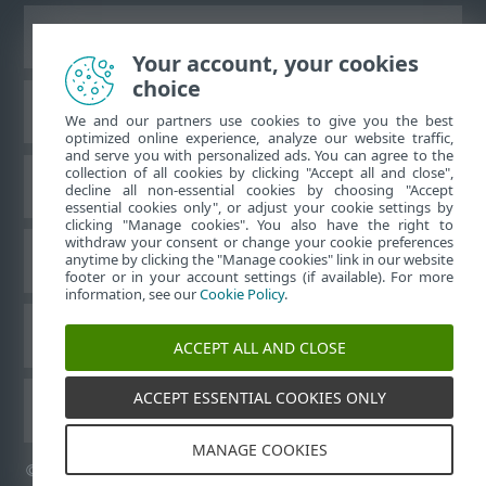
Vizualizare site pentru desktop
Your account, your cookies
choice
Baza de cunoştinţe ESET
We and our partners use cookies to give you the best
optimized online experience, analyze our website traffic,
and serve you with personalized ads. You can agree to the
collection of all cookies by clicking "Accept all and close",
Forum ESET
decline all non-essential cookies by choosing "Accept
essential cookies only", or adjust your cookie settings by
clicking "Manage cookies". You also have the right to
withdraw your consent or change your cookie preferences
Asistenţă regională
anytime by clicking the "Manage cookies" link in our website
footer or in your account settings (if available). For more
information, see our
Cookie Policy
.
Gestionare module cookie
ACCEPT ALL AND CLOSE
ACCEPT ESSENTIAL COOKIES ONLY
Alte produse ESET
MANAGE COOKIES
©
1992-2026
ESET, spol. s r.o. - Toate drepturile rezervate.